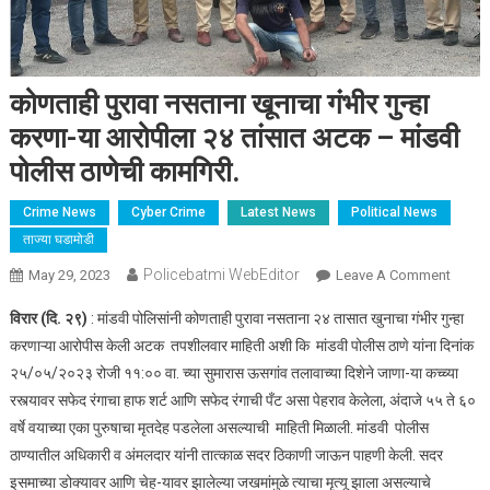
कोणताही पुरावा नसताना खूनाचा गंभीर गुन्हा
करणा-या आरोपीला २४ तांसात अटक – मांडवी
पोलीस ठाणेची कामगिरी.
Crime News
Cyber Crime
Latest News
Political News
ताज्या घडामोडी
Policebatmi WebEditor
May 29, 2023
Leave A Comment
On
कोणताह
विरार (दि. २९)
: मांडवी पोलिसांनी कोणताही पुरावा नसताना २४ तासात खुनाचा गंभीर गुन्हा
पुरावा
करणाऱ्या आरोपीस केली अटक तपशीलवार माहिती अशी कि मांडवी पोलीस ठाणे यांना दिनांक
नसताना
२५/०५/२०२३ रोजी ११:०० वा. च्या सुमारास ऊसगांव तलावाच्या दिशेने जाणा-या कच्च्या
खूनाचा
रस्त्यावर सफेद रंगाचा हाफ शर्ट आणि सफेद रंगाची पँट असा पेहराव केलेला, अंदाजे ५५ ते ६०
गंभीर
गुन्हा
वर्षे वयाच्या एका पुरुषाचा मृतदेह पडलेला असल्याची माहिती मिळाली. मांडवी पोलीस
करणा-य
ठाण्यातील अधिकारी व अंमलदार यांनी तात्काळ सदर ठिकाणी जाऊन पाहणी केली. सदर
आरोपील
इसमाच्या डोक्यावर आणि चेह-यावर झालेल्या जखमांमुळे त्याचा मृत्यू झाला असल्याचे