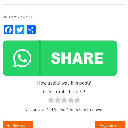
Post Views:
25
Facebook
Twitter
Share
How useful was this post?
Click on a star to rate it!
No votes so far! Be the first to rate this post.
Post navigation
भाईंदर मध्ये सुमारे ४२ किलो गांजा पकडला आरोपींना अटक.
स्त्रियांचा विनयभंग करण्याच्या उद्देशाने बॅनर वरील फोटोंवर अश्लील शब्दात शिवीगाळ तसेच स्त्री-पुरुषांच्या लिंगाचे चित्र काढून अपमानास्पद वागणुकीबाबत रेडीतील पाच आरोपींना वेंगुर्ला पोलिसांनी केली अटक.