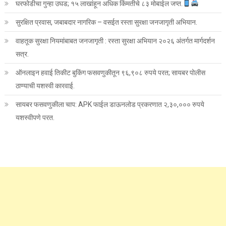
घरफोडीचा गुन्हा उघड; १५ लाखांहून अधिक किंमतीचे ८३ मोबाईल जप्त.
सुरक्षित प्रवास, जबाबदार नागरिक – वसईत रस्ता सुरक्षा जनजागृती अभियान.
वाहतूक सुरक्षा नियमांबाबत जनजागृती : रस्ता सुरक्षा अभियान २०२६ अंतर्गत मार्गदर्शन
सत्र.
ऑनलाइन हवाई तिकीट बुकिंग फसवणुकीतून ९६,९०८ रुपये परत; सायबर पोलीस
ठाण्याची यशस्वी कारवाई.
सायबर फसवणुकीला चाप: APK फाईल डाऊनलोड प्रकरणात २,३०,००० रुपये
यशस्वीपणे परत.