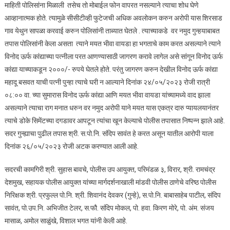
माहिती पोलिसांना मिळाली तसेच तो मोबाईल फोन वापरत नसल्याने त्याचा शोध घेणे
आव्हानात्मक होते. त्यामुळे सीसीटीव्ही फुटेजची अधिक अवलोकन करुन अरोपी यास शिरसाड
गाव येथुन सापळा करवाई करुन पोलिसांनी ताब्यात घेतले . त्याच्याकडे वर नमुद गुन्हयाबाबत
तपास पोलिसांनी केला असता त्याने मयत भीवा वायडा हा भगताचे काम करत असल्याने त्याने
विनोद ऊर्फ कांद्याच्या पत्नीला परत आणण्यासाठी जागरण करावे लागेल असे सांगून विनोद ऊर्फ
कांद्या याच्याकडून २०००/- रुपये घेतले होते. परंतु जागरण करुन देखील विनोद ऊर्फ कांद्या
महादू बसवत याची पत्नी पुन्हा त्याचे घरी न आल्याने दिनांक २४/०५/२०२३ रोजी रात्री
०८:०० वा. च्या सुमारास विनोद ऊर्फ कांद्या आणि मयत भीवा वायडा यांच्यामध्ये वाद झाला
असल्याने त्याचा राग मनात धरुन वर नमुद अरोपी याने मयत यास एकत्र दारु प्यायलयानंतर
त्याचे डोके सिमेंटच्या दगडावर आपटून त्यांचा खून केल्याचे पोलीस तपासात निष्पन्न झाले आहे.
सदर गुन्ह्याचा पुढील तपास श्री. स.पो.नि. संदिप सावंत हे करत असून यातील आरोपी याला
दिनांक २६/०५/२०२३ रोजी अटक करण्यात आली आहे.
सदरची कामगिरी श्री. सुहास बावचे, पोलीस उप आयुक्त, परिमंडळ ३, विरार, श्री. रामचंद्र
देशमुख, सहायक पोलीस आयुक्त यांच्या मार्गदर्शनाखाली मांडवी पोलीस ठाणेचे वरिष्ठ पोलीस
निरिक्षक श्री. प्रफुल्ल पो.नि. श्री. शिवानंद देवकर (गुन्हे), स.पो.नि. बाबासाहेब पाटील, संदिप
सावंत, पो.उप.नि. अभिजीत टेलर, स.फौ. संदिप मोकल, पो. हवा. किरण मोरे, पो. अंम. संजय
मासाळ, अमोल साळुंखे, विशाल भगत यांनी केली आहे.