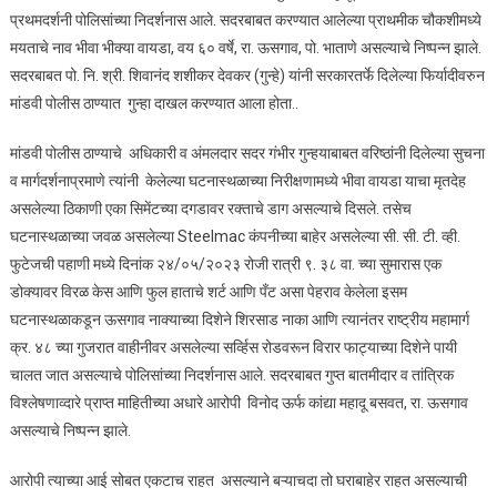
२४
प्रथमदर्शनी पोलिसांच्या निदर्शनास आले. सदरबाबत करण्यात आलेल्या प्राथमीक चौकशीमध्ये
तांसात
मयताचे नाव भीवा भीक्या वायडा, वय ६० वर्षे, रा. ऊसगाव, पो. भाताणे असल्याचे निष्पन्न झाले.
अटक 
सदरबाबत पो. नि. श्री. शिवानंद शशीकर देवकर (गुन्हे) यांनी सरकारतर्फे दिलेल्या फिर्यादीवरुन
मांडवी
मांडवी पोलीस ठाण्यात गुन्हा दाखल करण्यात आला होता..
पोलीस
ठाणेची
मांडवी पोलीस ठाण्याचे अधिकारी व अंमलदार सदर गंभीर गुन्हयाबाबत वरिष्ठांनी दिलेल्या सुचना
कामगिर
व मार्गदर्शनाप्रमाणे त्यांनी केलेल्या घटनास्थळाच्या निरीक्षणामध्ये भीवा वायडा याचा मृतदेह
असलेल्या ठिकाणी एका सिमेंटच्या दगडावर रक्ताचे डाग असल्याचे दिसले. तसेच
घटनास्थळाच्या जवळ असलेल्या Steelmac कंपनीच्या बाहेर असलेल्या सी. सी. टी. व्ही.
फुटेजची पहाणी मध्ये दिनांक २४/०५/२०२३ रोजी रात्री ९. ३८ वा. च्या सुमारास एक
डोक्यावर विरळ केस आणि फुल हाताचे शर्ट आणि पँट असा पेहराव केलेला इसम
घटनास्थळाकडून ऊसगाव नाक्याच्या दिशेने शिरसाड नाका आणि त्यानंतर राष्ट्रीय महामार्ग
क्र. ४८ च्या गुजरात वाहीनीवर असलेल्या सर्व्हिस रोडवरून विरार फाट्याच्या दिशेने पायी
चालत जात असल्याचे पोलिसांच्या निदर्शनास आले. सदरबाबत गुप्त बातमीदार व तांत्रिक
विश्लेषणाव्दारे प्राप्त माहितीच्या अधारे आरोपी विनोद ऊर्फ कांद्या महादू बसवत, रा. ऊसगाव
असल्याचे निष्पन्न झाले.
आरोपी त्याच्या आई सोबत एकटाच राहत असल्याने बऱ्याचदा तो घराबाहेर राहत असल्याची