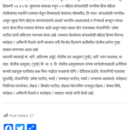
ठिकाणी ०४.४५ वा. सुमारास साफळा रचुन ०१ महिला बांगलादेशी नागरीक हिस महिला
पोलीसांच्या मदतीने ताब्यात घेवुन तिच्याकडे केलेल्या चौकशीत, ति स्वतः बांगलादेशी नागरीक
असुन सुध्दा तिने खोट्या कागदपत्रांचे आधारे भारतीय आधारकार्ड व पॅनकार्ड बनवुन त्याचा
वापर केला तिस ताब्यात घेण्यात आले असुन सदर बाबत दोन पंचासमक्ष पोउपनिरी/ उमेश
पाटील यांनी सविस्तर पंचनामा केला आहे. ताब्यात घेतलेल्या बांगलादेशी महिला हिच्या विरुध्द
मपोहवा / अश्विनी भिलारे यांनी सरकार तर्फे फिर्याद दिल्याने काशिमीरा पोलीस ठाणेत गुन्हा
दाखल करण्यात आला आहे.
सदरची कारवाई मा. श्री. अविनाश अंबुरे, पोलीस उप आयुक्त (गुन्हे), श्री. मदन बल्लाळ, मा.
सहा. पोलीस आयुक्त, (गुन्हे) मि. भा. व. वि. पोलीस आयुक्तालय यांच्या मार्गदर्शनाखाली अनैतिक
मानवी वाहतुक प्रतिबंध कक्ष मिरा-भाईंदर पथकाचे पोनि / देविदास हंडोरे, पोउपनिरी/प्रकाश
तुपलोंढे, पोउपनिरी/ उमेश पाटील, सफौ / रामचंद्र पाटील, सफौ / राजाराम आसावले, मपोहवा/
निशीगंधा मांजरेकर, पोहवा / किशोर पाटील, पोहवा/चेतनसिंग राजपुत,पोहवा / केशव शिंदे,
मपोहवा / अश्विनी भिलारे व चापोहवा / सम्राट गावडे यांनी केली आहे.
Post Views:
27
Facebook
Twitter
Share