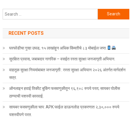
Search for:
RECENT POSTS
घरफोडीचा गुन्हा उघड; १५ लाखांहून अधिक किंमतीचे ८३ मोबाईल जप्त.
सुरक्षित प्रवास, जबाबदार नागरिक – वसईत रस्ता सुरक्षा जनजागृती अभियान.
वाहतूक सुरक्षा नियमांबाबत जनजागृती : रस्ता सुरक्षा अभियान २०२६ अंतर्गत मार्गदर्शन
सत्र.
ऑनलाइन हवाई तिकीट बुकिंग फसवणुकीतून ९६,९०८ रुपये परत; सायबर पोलीस
ठाण्याची यशस्वी कारवाई.
सायबर फसवणुकीला चाप: APK फाईल डाऊनलोड प्रकरणात २,३०,००० रुपये
यशस्वीपणे परत.