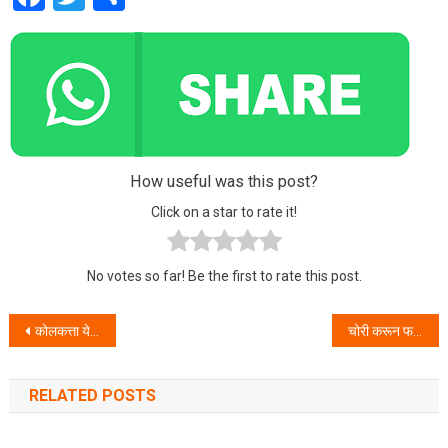
How useful was this post?
Click on a star to rate it!
No votes so far! Be the first to rate this post.
Post navigation
कोलकत्ता येथील आंगडीया व्यापाऱ्याची सुमारे ५० लाखाची फसवणूक करणाऱ्या गुन्हेगारास पोलिसांनी केले जेरबंद.
चोरी करून फरार ४ अज्ञात गुन्हेगारांना पोलिसांनी केली अटक.
RELATED POSTS