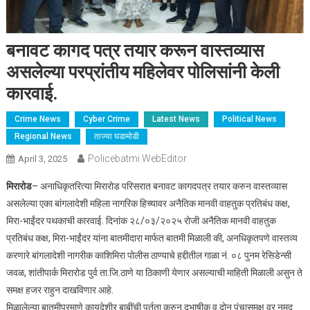
बनावट कागद पत्र तयार करून वास्तव्यास
असलेल्या परप्रांतीय महिलेवर पोलिसांनी केली
कारवाई.
Crime News
Cyber Crime
Latest News
Political News
Regional News
ताज्या घडामोडी
Policebatmi WebEditor
April 3, 2025
मिरारोड
– अनाधिकृतरित्या मिरारोड परिसरात बनावट कागदपत्र तयार करुन वास्तव्यास
असलेल्या एका बांगलादेशी महिला नागरिक हिच्यावर अनैतिक मानवी वाहतुक प्रतिबंध कक्ष,
मिरा-भाईंदर पथकाची कारवाई. दिनांक २८/०३/२०२५ रोजी अनैतिक मानवी वाहतुक
प्रतिबंध कक्ष, मिरा-भाईंदर यांना बातमीदारा मार्फत बातमी मिळाली की, अनधिकृतपणे वास्तव्य
करणारे बांगलादेशी नागरीक काशिमिरा पोलीस ठाण्याचे हद्दीतील गाळा नं. ०८ पुनम रेसिडेन्सी
जवळ, शांतीपार्क मिरारोड पुर्व ता.जि.ठाणे या ठिकाणी येणार असल्याची माहिती मिळाली असुन ते
समक्ष हजर राहुन दाखविणार आहे.
मिळालेल्या बातमीप्रमाणे कायदेशीर बाबींची पुर्तता करुन दुभाषीक व दोन पंचासमक्ष वर नमुद