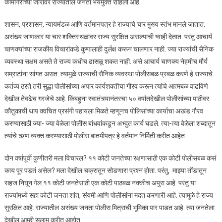
कामगिरीच्या जोरावर राज्यातील जनता भयमुक्त राहिली आहे.
शासन, प्रशासन, न्यायमंडळ आणि वर्तमानपत्र हे राज्याचे चार मुख्य स्तंभ मानले जातात.
असंख्य जाणकार या चार शक्तिस्थळांवर राज्य सुरक्षित असल्याची ग्वाही देतात. परंतु आचार्य
चाणक्यांच्या राजकीय विचारांकडे कुणालाही दुर्लक्ष करून चालणार नाही. ज्या राज्यांची सैनिक
व्यवस्था सक्षम असते ते राज्य कधीच ढासळू शकत नाही. असे आचार्य चाणक्य नेहमीच मौर्य
सम्राटांना सांगत असत. त्यामुळे राज्याची सैनिक व्यवस्था पोलीसबळ प्रबळ करणे हे राज्याचे
कर्तव्य ठरते.तरी सुद्धा पोलीसांच्या अपार कार्यशक्तीचा गौरव करून त्यांचे आत्मबळ वाढविणे
देखील तेवढेच गरजेचे आहे. किंबहुना स्वातंत्र्यानंतरचा ५० वर्षातदेखील पोलीसांच्या पाठीवर
कौतुकाची थाप क्वचित प्रसंगी पहायला मिळते म्हणूनच पोलिसांच्या कार्याचा अखंड गौरव
करण्यासाठी ज्या- ज्या वेळेला पोलीस बांधवांकडून अभ्दुत कार्य घडले. त्या-त्या वेळेला शब्दातून
त्यांचे ऋण व्यक्त करण्यासाठी पोलीस बातमीपत्र हे वर्तमान निर्मिती करीत आहेत.
दोन वर्षापूर्वी कुणीतरी मला विचारल? ११ कोटी जनतेच्या रक्षणासाठी एक कोटी पोलीसबळ कसं
काय पूर पडतं असेल? मला देखील चक्रातून सोडणारा प्रश्न होता. परंतु, माझ्या तोंडातून
सहज निघून गेल.११ कोटी जनतेसाठी एक कोटी पाठबळ नक्कीच अपुरा आहे. परंतु या
राज्यांमध्ये सहा कोटी जनता शांत, संयमी आणि पोलीसांना मदत करणारी आहे. त्यामुळे हे राज्य
सुरक्षित आहे. राज्यातील असंख्य जनता पोलीस मित्राची भूमिका पार पाडत आहे. त्या जनतेला
देखील आम्ही सलाम करीत आहोत.