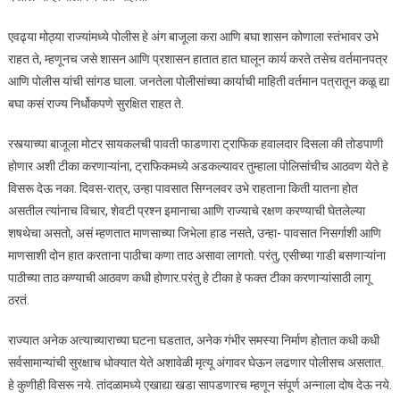
एवढ्या मोठ्या राज्यांमध्ये पोलीस हे अंग बाजूला करा आणि बघा शासन कोणाला स्तंभावर उभे
राहत ते, म्हणूनच जसे शासन आणि प्रशासन हातात हात घालून कार्य करते तसेच वर्तमानपत्र
आणि पोलीस यांची सांगड घाला. जनतेला पोलीसांच्या कार्याची माहिती वर्तमान पत्रातून कळू द्या
बघा कसं राज्य निर्धोकपणे सुरक्षित राहत ते.
रस्त्याच्या बाजूला मोटर सायकलची पावती फाडणारा ट्राफिक हवालदार दिसला की तोडपाणी
होणार अशी टीका करणाऱ्यांना, ट्राफिकमध्ये अडकल्यावर तुम्हाला पोलिसांचीच आठवण येते हे
विसरू देऊ नका. दिवस-रात्र, उन्हा पावसात सिग्नलवर उभे राहताना किती यातना होत
असतील त्यांनाच विचार, शेवटी प्रश्न इमानाचा आणि राज्याचे रक्षण करण्याची घेतलेल्या
शषथेचा असतो, असं म्हणतात माणसाच्या जिभेला हाड नसते, उन्हा- पावसात निसर्गाशी आणि
माणसाशी दोन हात करताना पाठीचा कणा ताठ असावा लागतो. परंतु, एसीच्या गाडी बसणाऱ्यांना
पाठीच्या ताठ कण्याची आठवण कधी होणार.परंतु हे टीका हे फक्त टीका करणाऱ्यांसाठी लागू
ठरतं.
राज्यात अनेक अत्याच्याराच्या घटना घडतात, अनेक गंभीर समस्या निर्माण होतात कधी कधी
सर्वसामान्यांची सुरक्षाच धोक्यात येते अशावेळी मृत्यू अंगावर घेऊन लढणार पोलीसच असतात.
हे कुणीही विसरू नये. तांदळामध्ये एखाद्या खडा सापडणारच म्हणून संपूर्ण अन्नाला दोष देऊ नये.