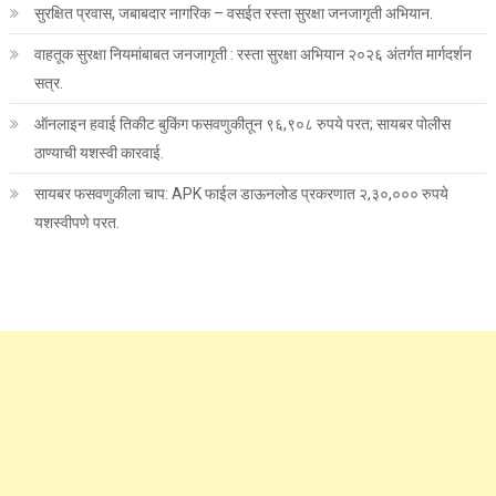
सुरक्षित प्रवास, जबाबदार नागरिक – वसईत रस्ता सुरक्षा जनजागृती अभियान.
वाहतूक सुरक्षा नियमांबाबत जनजागृती : रस्ता सुरक्षा अभियान २०२६ अंतर्गत मार्गदर्शन
सत्र.
ऑनलाइन हवाई तिकीट बुकिंग फसवणुकीतून ९६,९०८ रुपये परत; सायबर पोलीस
ठाण्याची यशस्वी कारवाई.
सायबर फसवणुकीला चाप: APK फाईल डाऊनलोड प्रकरणात २,३०,००० रुपये
यशस्वीपणे परत.