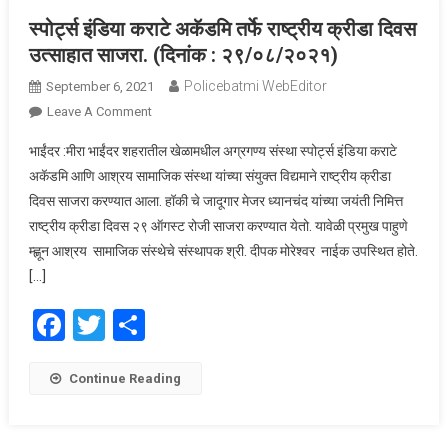
स्पोर्ट्स इंडिया कराटे अकॅडमि तर्फे राष्ट्रीय क्रीडा दिवस
उत्साहात साजरा. (दिनांक : २९/०८/२०२१)
Policebatmi WebEditor
September 6, 2021
Leave A Comment
On स्पोर्ट्स इंडिया कराटे अकॅडमि तर्फे राष्ट्रीय क्रीडा दिवस
उत्साहात साजरा. (दिनांक : २९/०८/२०२१)
भाईंदर :मीरा भाईंदर शहरातील खेळामधील अग्रगण्य संस्था स्पोर्ट्स इंडिया कराटे
अकॅडमि आणि आश्रय सामाजिक संस्था यांच्या संयुक्त विद्यमाने राष्ट्रीय क्रीडा
दिवस साजरा करण्यात आला. हॉकी चे जादूगार मेजर ध्यानचंद यांच्या जयंती निमित्त
राष्ट्रीय क्रीडा दिवस २९ ऑगस्ट रोजी साजरा करण्यात येतो. यावेळी प्रमुख पाहुणे
म्ह्णून आश्रय सामाजिक संस्थेचे संस्थापक श्री. दीपक मोरेश्वर नाईक उपस्थित होते.
[…]
Facebook
Twitter
Share
Continue Reading