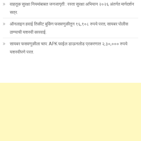
वाहतूक सुरक्षा नियमांबाबत जनजागृती : रस्ता सुरक्षा अभियान २०२६ अंतर्गत मार्गदर्शन
सत्र.
ऑनलाइन हवाई तिकीट बुकिंग फसवणुकीतून ९६,९०८ रुपये परत; सायबर पोलीस
ठाण्याची यशस्वी कारवाई.
सायबर फसवणुकीला चाप: APK फाईल डाऊनलोड प्रकरणात २,३०,००० रुपये
यशस्वीपणे परत.