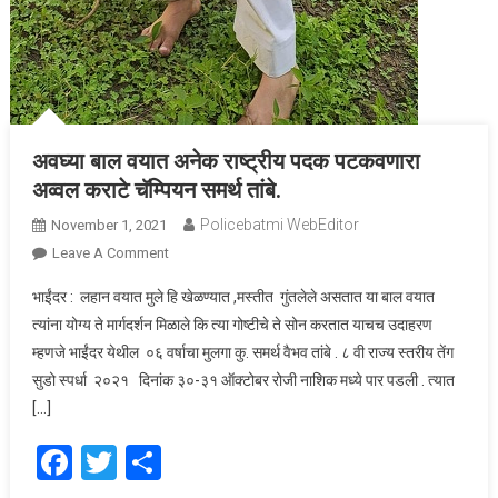
अवघ्या बाल वयात अनेक राष्ट्रीय पदक पटकवणारा
अव्वल कराटे चॅम्पियन समर्थ तांबे.
Policebatmi WebEditor
November 1, 2021
Leave A Comment
On अवघ्या बाल वयात अनेक राष्ट्रीय पदक पटकवणारा अव्वल
कराटे चॅम्पियन समर्थ तांबे.
भाईंदर : लहान वयात मुले हि खेळण्यात ,मस्तीत गुंतलेले असतात या बाल वयात
त्यांना योग्य ते मार्गदर्शन मिळाले कि त्या गोष्टीचे ते सोन करतात याचच उदाहरण
म्हणजे भाईंदर येथील ०६ वर्षाचा मुलगा कु. समर्थ वैभव तांबे . ८ वी राज्य स्तरीय तेंग
सुडो स्पर्धा २०२१ दिनांक ३०-३१ ऑक्टोबर रोजी नाशिक मध्ये पार पडली . त्यात
[…]
Facebook
Twitter
Share