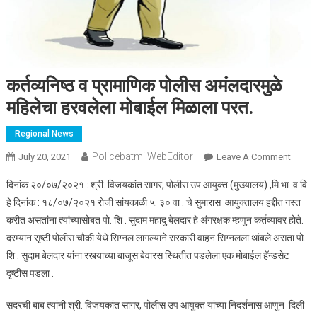
कर्तव्यनिष्ठ व प्रामाणिक पोलीस अमंलदारमुळे
महिलेचा हरवलेला मोबाईल मिळाला परत.
Regional News
Policebatmi WebEditor
July 20, 2021
Leave A Comment
On
कर्तव्यनि
दिनांक २०/०७/२०२१ : श्री. विजयकांत सागर, पोलीस उप आयुक्त (मुख्यालय) ,मि.भा .व.वि
प्रामाण
हे दिनांक : १८/०७/२०२१ रोजी सांयकाळी ५. ३० वा . चे सुमारास आयुक्तालय हद्दीत गस्त
पोलीस
करीत असतांना त्यांच्यासोबत पो. शि . सुदाम महादु बेलदार हे अंगरक्षक म्हणुन कर्तव्यावर होते.
अमंलदार
दरम्यान सृष्टी पोलीस चौकी येथे सिग्नल लागल्याने सरकारी वाहन सिग्नलला थांबले असता पो.
महिलेचा
हरवलेल
शि . सुदाम बेलदार यांना रस्त्याच्या बाजूस बेवारस स्थितीत पडलेला एक मोबाईल हॅन्डसेट
मोबाईल
दृष्टीस पडला .
मिळाला
परत.
सदरची बाब त्यांनी श्री. विजयकांत सागर, पोलीस उप आयुक्त यांच्या निदर्शनास आणुन दिली