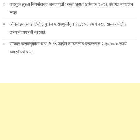
वाहतूक सुरक्षा नियमांबाबत जनजागृती : रस्ता सुरक्षा अभियान २०२६ अंतर्गत मार्गदर्शन
सत्र.
ऑनलाइन हवाई तिकीट बुकिंग फसवणुकीतून ९६,९०८ रुपये परत; सायबर पोलीस
ठाण्याची यशस्वी कारवाई.
सायबर फसवणुकीला चाप: APK फाईल डाऊनलोड प्रकरणात २,३०,००० रुपये
यशस्वीपणे परत.