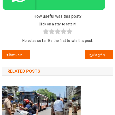
How useful was this post?
Click on a star to rate it!
No votes so far! Be the first to rate this post.
Post navigation
चित्रपटात काम देतो असे सांगून अल्पवयीन मुलींना वेश्या व्यवसाय करण्यास भाग पाडणाऱ्या महाभागास अटक .
तुळींज गुन्हे प्रकटीकरण पथकाचे यश : फसवणुक झालेल्या शेकऱ्याचा माल २४ तासाचे आत परत मिळून देण्यात आला.
RELATED POSTS