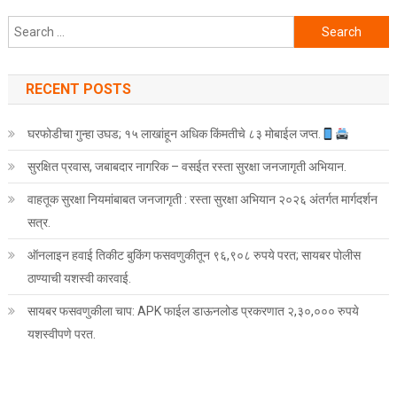
Search for:
RECENT POSTS
घरफोडीचा गुन्हा उघड; १५ लाखांहून अधिक किंमतीचे ८३ मोबाईल जप्त.
सुरक्षित प्रवास, जबाबदार नागरिक – वसईत रस्ता सुरक्षा जनजागृती अभियान.
वाहतूक सुरक्षा नियमांबाबत जनजागृती : रस्ता सुरक्षा अभियान २०२६ अंतर्गत मार्गदर्शन
सत्र.
ऑनलाइन हवाई तिकीट बुकिंग फसवणुकीतून ९६,९०८ रुपये परत; सायबर पोलीस
ठाण्याची यशस्वी कारवाई.
सायबर फसवणुकीला चाप: APK फाईल डाऊनलोड प्रकरणात २,३०,००० रुपये
यशस्वीपणे परत.