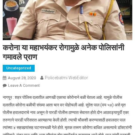
करोना या महाभयंकर रोगामुळे अनेक पोलिसांनी
गमावले प्राण
Uncategorized
Policebatmi WebEditor
August 28, 2020
Leave A Comment
On करोना या महाभयंकर रोगामुळे अनेक पोलिसांनी गमावले प्राण
नागपूर : शहर पोलिस दलातील आणखी एकाचा कोरोनाने बळी घेतला आहे. यामुळे पोलीस
दलातील कोरोना बळीची संख्या आता चार वर पोहोचली आहे. सुरेश पाल (वय ५४) असे मृत
पोलीस हवालदाराचे नाव असून ते पारडी पोलीस ठाण्यात सेवारत होते.दोन आठवड्यापूर्वी एका
तरुणाने पारडी परिसरात आत्महत्या केली होती. त्याची चौकशी करण्यासाठी हवालदार पाल
त्यांच्या ४ सहकार्‍यांसह घटनास्थळी गेले होते. मृतक तरूण कोरोणा बाधित असल्याचे डॉक्टरांनी
सांगितले. नंतर पाल आणि अन्य चौघांना होम क्वारेंटईन करण्यात आले होते. पाल यांची प्रकृती