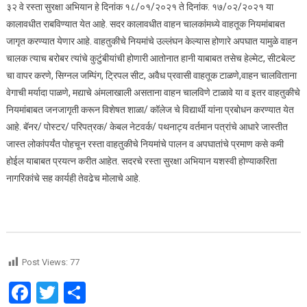
३२ वे रस्ता सुरक्षा अभियान हे दिनांक १८/०१/२०२१ ते दिनांक. १७/०२/२०२१ या
कालावधीत राबविण्यात येत आहे. सदर कालावधीत वाहन चालकांमध्ये वाहतूक नियमांबाबत
जागृत करण्यात येणार आहे. वाहतुकीचे नियमांचे उल्लंघन केल्यास होणारे अपघात यामुळे वाहन
चालक त्याच बरोबर त्यांचे कुटुंबीयांची होणारी आतोनात हानी याबाबत तसेच हेल्मेट, सीटबेल्ट
चा वापर करणे, सिग्नल जम्पिंग, ट्रिपल सीट, अवैध प्रवासी वाहतूक टाळणे,वाहन चालविताना
वेगाची मर्यादा पाळणे, मद्याचे अंमलाखाली असताना वाहन चालविणे टाळावे या व इतर वाहतुकीचे
नियमांबाबत जनजागृती करून विशेषत शाळा/ कॉलेज चे विद्यार्थी यांना प्रबोधन करण्यात येत
आहे. बॅनर/ पोस्टर/ परिपत्रक/ केबल नेटवर्क/ पथनाट्य वर्तमान पत्रांचे आधारे जास्तीत
जास्त लोकांपर्यंत पोहचून रस्ता वाहतुकीचे नियमांचे पालन व अपघातांचे प्रमाण कसे कमी
होईल याबाबत प्रयत्न करीत आहेत. सदरचे रस्ता सुरक्षा अभियान यशस्वी होण्याकरिता
नागरिकांचे सह कार्यही तेवढेच मोलाचे आहे.
Post Views:
77
Facebook
Twitter
Share