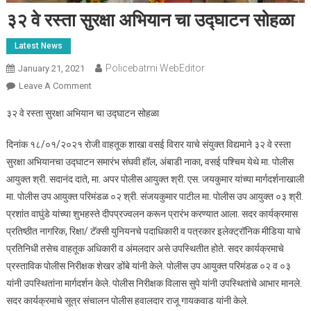
३२ वे रस्ता सुरक्षा अभियान चा उद्घाटन सोहळा
Latest News
Policebatmi WebEditor
January 21, 2021
Leave A Comment
On ३२ वे रस्ता सुरक्षा अभियान चा उद्घाटन सोहळा
३२ वे रस्ता सुरक्षा अभियान चा उद्घाटन सोहळा
दिनांक १८/०१/२०२१ रोजी वाहतूक शाखा वसई विरार याचे संयुक्त विद्यमाने ३२ वे रस्ता
सुरक्षा अभियानचा उद्घाटन समारंभ संघवी हॉल, अंबाडी नाका, वसई पश्चिम येथे मा. पोलीस
आयुक्त श्री. सदानंद दाते, मा. अपर पोलीस आयुक्त श्री. एस. जयकुमार यांच्या मार्गदर्शनाखाली
मा. पोलीस उप आयुक्त परिमंडळ ०२ श्री. संजयकुमार पाटील मा. पोलीस उप आयुक्त ०३ श्री.
प्रशांत वाघुंडे यांच्या शुभहस्ते दीपप्रज्वलन करून प्रारंभ करण्यात आला. सदर कार्यक्रमास
प्रतिष्ठीत नागरिक, रिक्षा/ टॅक्सी युनियनचे पदाधिकारी व पत्रकार इलेक्ट्रॉनिक मीडिया याचे
प्रतिनिधी तसेच वाहतूक अधिकारी व अंमलदार असे उपस्थितीत होते. सदर कार्यक्रमाचे
प्रस्ताविक पोलीस निरीक्षक शेखर डोंबे यांनी केले. पोलीस उप आयुक्त परिमंडळ ०२ व ०३
यांनी उपस्थितांना मार्गदर्शन केले. पोलीस निरीक्षक विलास सुपे यांनी उपस्थितांचे आभार मानले.
सदर कार्यक्रमाचे सूत्र संचालन पोलीस हवालदार राजू गायकवाड यांनी केले.