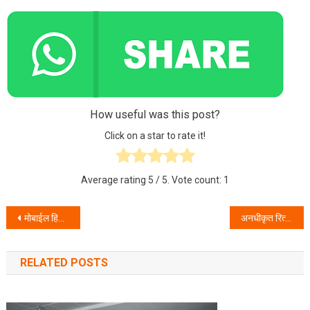
How useful was this post?
Click on a star to rate it!
Average rating
5
/ 5. Vote count:
1
Post navigation
मोबाईल हिसकावून पळणाऱ्या सराईताची पोलीसांनी केली धरपकड
अनधीकृत रित्या वास्तव करणाऱ्या परदेशी नागरिकांवर पोलीसांनी केली कारवाई
RELATED POSTS