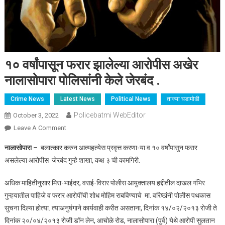
१० वर्षांपासून फरार झालेल्या आरोपीस अखेर
नालासोपारा पोलिसांनी केले जेरबंद .
Crime News
Latest News
Political News
ताज्या घडामोडी
Policebatmi WebEditor
October 3, 2022
Leave A Comment
On १० वर्षांपासून फरार झालेल्या आरोपीस अखेर नालासोपारा पोलिसांनी
केले जेरबंद .
नालासोपारा
– बलात्कार करुन आत्महत्येस प्रवृत्त करणा-या व १० वर्षांपासुन फरार
असलेल्या आरोपीस जेरबंद गुन्हे शाखा, कक्ष ३ ची कामगिरी.
अधिक माहितीनुसार मिरा-भाईदर, वसई-विरार पोलीस आयुक्तालय हद्दीतील दाखल गंभिर
गुन्हयातील पाहिजे व फरार आरोपींची शोध मोहिम राबविण्याचे मा. वरिष्ठांनी पोलीस पथकास
सुचना दिल्या होत्या. त्याअनुषंगाने कार्यवाही करीत असताना, दिनांक १४/०२/२०१३ रोजी ते
दिनांक २०/०४/२०१३ रोजी डॉन लेन, आचोळे रोड, नालासोपारा (पुर्व) येथे आरोपी सुलतान