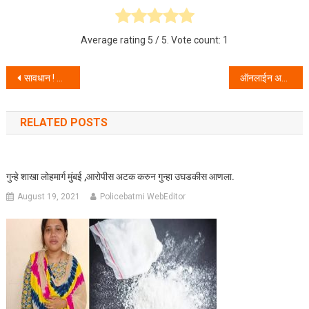
Average rating
5
/ 5. Vote count:
1
Post navigation
सावधान ! क्रेडिट कार्ड वापरताय – सायबर गुन्हे कक्ष यांच्याकडून नागरिकांना इशारा .
ऑनलाईन अनुरक्षकाच्या माध्यमातून नोकरीचे आमिष दाखवून वेश्याव्यवसाय करण्यास लावणारे अटकेत.
RELATED POSTS
गुन्हे शाखा लोहमार्ग मुंबई ,आरोपीस अटक करुन गुन्हा उघडकीस आणला.
August 19, 2021
Policebatmi WebEditor