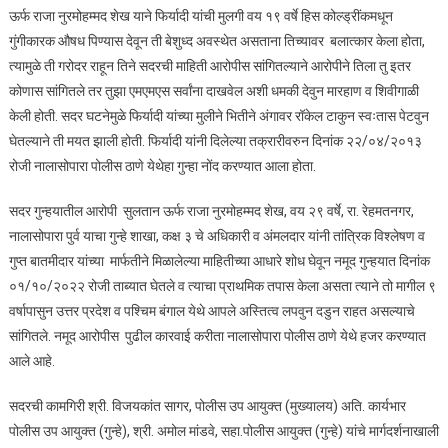
ऊर्फ राजा नुरमोहम्मद शेख याने फिर्यादी यांची मुलगी वय १९ वर्षे हिस कोल्ड्रींकमधून
गुंगीकारक औषध पिण्यास देवून ती बेशुध्द अवस्थेत असताना तिच्यावर बलात्कार केला होता,
त्यामुळे ती गरोदर राहून तिने सदरची माहिती आरोपीस सांगितल्याने आरोपीने तिला तु इतर
कोणास सांगितले तर तुझा एमएमएस सर्वांना दाखवेल अशी धमकी देवुन मारहाण व शिवीगाळी
केली होती. सदर घटनेमुळे फिर्यादी यांच्या मुलीने भितीने अंगावर रॉकेल टाकुन स्वःतास पेटवुन
घेतल्याने ती मयत झाली होती. फिर्यादी यांनी दिलेल्या तक्रारीवरुन दिनांक २२/०४/२०१३
रोजी नालासोपारा पोलीस ठाणे येथेहा गुन्हा नोंद करण्यात आला होता.
सदर गुन्हयातील आरोपी सुलतान ऊर्फ राजा नुरमोहम्मद शेख, वय २९ वर्षे, रा. रेहमतनगर,
नालासोपारा पुर्व याचा गुन्हे शाखा, कक्ष ३ चे अधिकारी व अंमलदार यांनी तांत्रिक विश्लेषण व
गुप्त बातमीदार यांच्या मार्फतीने मिळालेल्या माहितीच्या आधारे शोध घेवून नमूद गुन्हयात दिनांक
०१/१०/२०२२ रोजी ताब्यात घेतले व त्याचा प्राथमिक तपास केला असता त्याने तो मागील ९
वर्षापासुन उत्तर प्रदेश व पश्चिम बंगाल येथे आपले अस्तित्व लपवुन दडुन राहत असल्याचे
सांगितले. नमूद आरोपीस पुढील कारवाई करीता नालासोपारा पोलीस ठाणे येथे हजर करण्यात
आले आहे.
सदरची कामगिरी श्री. विजयकांत सागर, पोलीस उप आयुक्त (मुख्यालय) अति. कार्यभार
पोलीस उप आयुक्त (गुन्हे), श्री. अमोल मांडवे, सहा.पोलीस आयुक्त (गुन्हे) यांचे मार्गदर्शनाखाली