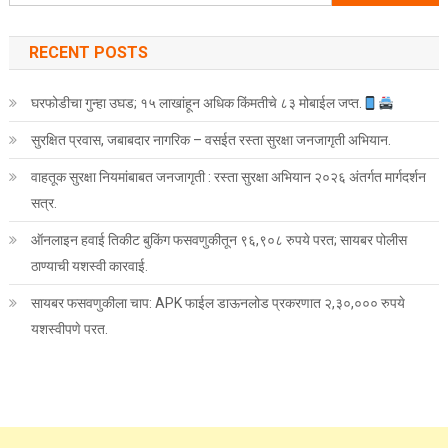
RECENT POSTS
घरफोडीचा गुन्हा उघड; १५ लाखांहून अधिक किंमतीचे ८३ मोबाईल जप्त.
सुरक्षित प्रवास, जबाबदार नागरिक – वसईत रस्ता सुरक्षा जनजागृती अभियान.
वाहतूक सुरक्षा नियमांबाबत जनजागृती : रस्ता सुरक्षा अभियान २०२६ अंतर्गत मार्गदर्शन
सत्र.
ऑनलाइन हवाई तिकीट बुकिंग फसवणुकीतून ९६,९०८ रुपये परत; सायबर पोलीस
ठाण्याची यशस्वी कारवाई.
सायबर फसवणुकीला चाप: APK फाईल डाऊनलोड प्रकरणात २,३०,००० रुपये
यशस्वीपणे परत.