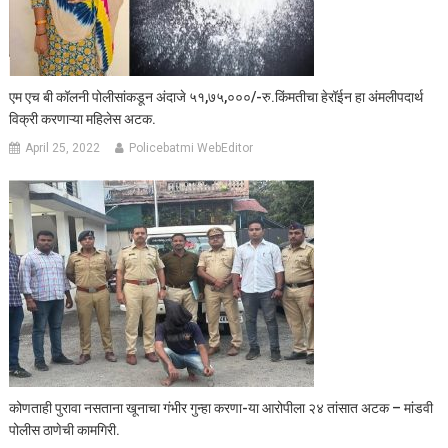
एम एच बी कॉलनी पोलीसांकडून अंदाजे ५१,७५,०००/-रु.किंमतीचा हेरॉईन हा अंमलीपदार्थ
विक्री करणाऱ्या महिलेस अटक.
April 25, 2022
Policebatmi WebEditor
कोणताही पुरावा नसताना खूनाचा गंभीर गुन्हा करणा-या आरोपीला २४ तांसात अटक – मांडवी
पोलीस ठाणेची कामगिरी.