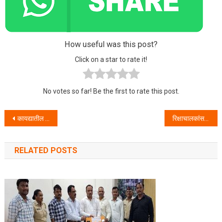
How useful was this post?
Click on a star to rate it!
No votes so far! Be the first to rate this post.
Post navigation
कायद्यातील सुधारणेला राष्ट्रपतींची मान्यता – सरकारी कर्मचाऱ्यांना धमकावल्यास होऊ शकतो पाच वर्षे तुरुंगवास .
रिक्षाचालकांस लुबाडणाऱ्या ०२ चोरांना वालीव पोलिसांनी केले जेरबंद.
RELATED POSTS