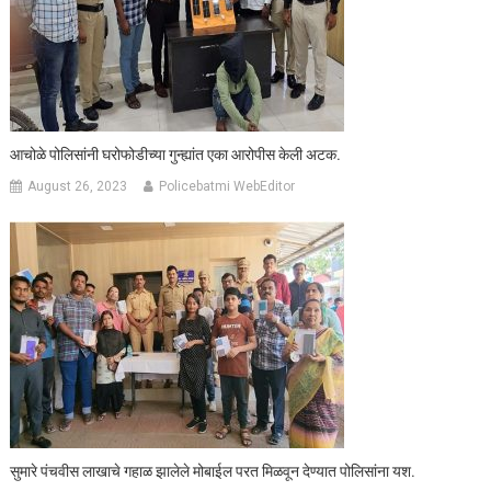
आचोळे पोलिसांनी घरोफोडीच्या गुन्ह्यांत एका आरोपीस केली अटक.
August 26, 2023
Policebatmi WebEditor
सुमारे पंचवीस लाखाचे गहाळ झालेले मोबाईल परत मिळवून देण्यात पोलिसांना यश.