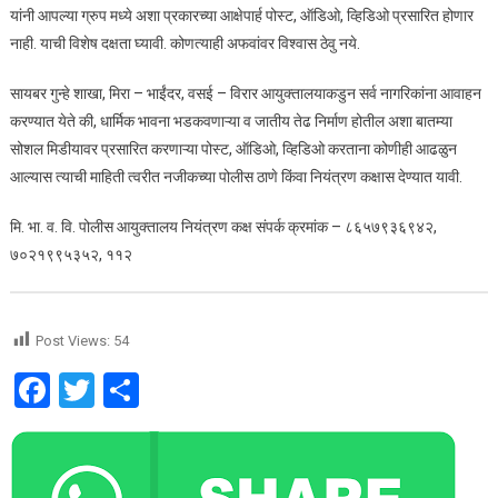
यांनी आपल्या ग्रुप मध्ये अशा प्रकारच्या आक्षेपार्ह पोस्ट, ऑडिओ, व्हिडिओ प्रसारित होणार
नाही. याची विशेष दक्षता घ्यावी. कोणत्याही अफवांवर विश्वास ठेवु नये.
सायबर गुन्हे शाखा, मिरा – भाईंदर, वसई – विरार आयुक्तालयाकडुन सर्व नागरिकांना आवाहन
करण्यात येते की, धार्मिक भावना भडकवणाऱ्या व जातीय तेढ निर्माण होतील अशा बातम्या
सोशल मिडीयावर प्रसारित करणाऱ्या पोस्ट, ऑडिओ, व्हिडिओ करताना कोणीही आढळुन
आल्यास त्याची माहिती त्वरीत नजीकच्या पोलीस ठाणे किंवा नियंत्रण कक्षास देण्यात यावी.
मि. भा. व. वि. पोलीस आयुक्तालय नियंत्रण कक्ष संपर्क क्रमांक – ८६५७९३६९४२,
७०२१९९५३५२, ११२
Post Views:
54
Facebook
Twitter
Share