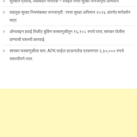
सुरक्षित प्रवास, जबाबदार नागरिक – वसईत रस्ता सुरक्षा जनजागृती अभियान.
वाहतूक सुरक्षा नियमांबाबत जनजागृती : रस्ता सुरक्षा अभियान २०२६ अंतर्गत मार्गदर्शन
सत्र.
ऑनलाइन हवाई तिकीट बुकिंग फसवणुकीतून ९६,९०८ रुपये परत; सायबर पोलीस
ठाण्याची यशस्वी कारवाई.
सायबर फसवणुकीला चाप: APK फाईल डाऊनलोड प्रकरणात २,३०,००० रुपये
यशस्वीपणे परत.