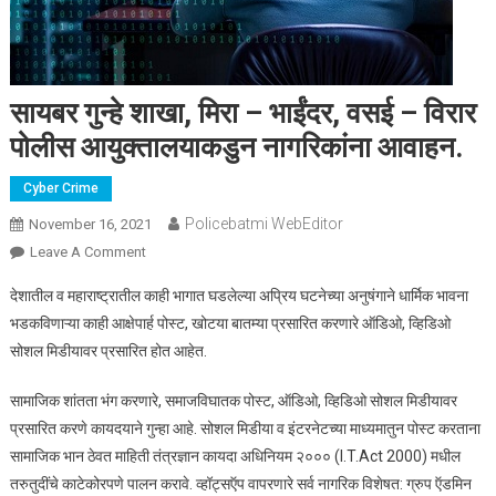
सायबर गुन्हे शाखा, मिरा – भाईंदर, वसई – विरार
पोलीस आयुक्तालयाकडुन नागरिकांना आवाहन.
Cyber Crime
Policebatmi WebEditor
November 16, 2021
Leave A Comment
On सायबर गुन्हे शाखा, मिरा – भाईंदर, वसई – विरार पोलीस
आयुक्तालयाकडुन नागरिकांना आवाहन.
देशातील व महाराष्ट्रातील काही भागात घडलेल्या अप्रिय घटनेच्या अनुषंगाने धार्मिक भावना
भडकविणाऱ्या काही आक्षेपार्ह पोस्ट, खोटया बातम्या प्रसारित करणारे ऑडिओ, व्हिडिओ
सोशल मिडीयावर प्रसारित होत आहेत.
सामाजिक शांतता भंग करणारे, समाजविघातक पोस्ट, ऑडिओ, व्हिडिओ सोशल मिडीयावर
प्रसारित करणे कायदयाने गुन्हा आहे. सोशल मिडीया व इंटरनेटच्या माध्यमातुन पोस्ट करताना
सामाजिक भान ठेवत माहिती तंत्रज्ञान कायदा अधिनियम २००० (I.T.Act 2000) मधील
तरुतुदींचे काटेकोरपणे पालन करावे. व्हॉट्सऍप वापरणारे सर्व नागरिक विशेषत: ग्रुप ऍडमिन