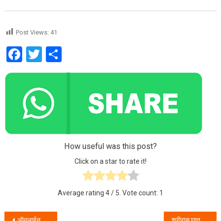
Post Views:
41
Facebook
Twitter
Share
How useful was this post?
Click on a star to rate it!
Average rating
4
/ 5. Vote count:
1
ऑनलाईन लॉटरीच्या नावाखाली बेकायदेशीररीत्या जुगार खेळणाऱ्या दुकानावर पोलिसांनी टाकला छापा .
शरीरास घातक असणारे शस्त्र व घरफोडीच्या उद्देशाने फिरणाऱ्या चोरांना विरार पोलिसांनी केली अटक.