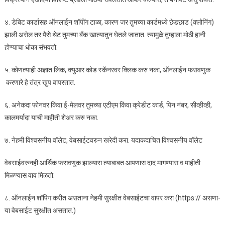
४. डेबिट कार्डासह ऑनलाईन शॉपींग टाळा, कारण जर तुमच्या कार्डमध्ये छेडछाड (क्लोनिंग)
झाली असेल तर पैसे थेट तुमच्या बँक खात्यातुन घेतले जातात. त्यामुळे तुम्हाला मोठी हानी
होण्याचा धोका संभवतो.
५. कोणत्याही अज्ञात लिंक, क्युआर कोड स्कॅनरवर क्लिक करु नका, ऑनलाईन फसवणुक
करणारे हे तंत्र खुप वापरतात.
६. अनेकदा फोनवर किंवा ई-मेलवर तुमच्या एटीएम किंवा क्रेडीट कार्ड, पिन नंबर, सीव्हीव्ही,
कालमर्यादा याची माहीती शेअर करु नका.
७. नेहमी विश्वसनीय वॉलेट, वेबसाईटवरुन खरेदी करा. यदाकदाचित विश्वसनीय वॉलेट
वेबसाईवरुनही आर्थिक फसवणुक झाल्यास त्याबाबत आपणास दाद मागण्यास व माहीती
मिळण्यास वाव मिळतो.
८. ऑनलाईन शॉपिंग करीत असताना नेहमी सुरक्षीत वेबसाईटचा वापर करा (https:// असणा-
या वेबसाईट सुरक्षीत असतात.)