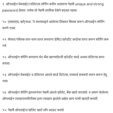
९. ऑनलाईन वेबसाईट/वॉलेटला लॉगीन करीत असताना नेहमी unique and strong
password ठेवावा. तसेच तो नेहमी ठराविक वेळेने बदलत रहावा.
१०. एसएमएस, व्हॉट्सअॅप माध्यमाद्वारे आलेल्या लिंकवर क्लिक करुन ऑनलाईन शॉपींग
करणे टाळा.
११. मोफत/पब्लिक वाय-फाय वापर करताना डेबिट/क्रेडीट कार्डचा वापर करुन शॉपींग करु
नये.
१२. ऑनलाईन शॉपींग करताना थेट बँक खात्याऐवजी क्रेडीट कार्ड अथवा वॉलेटचा वापर
करावा.
१३. ऑनलाईन वेबसाईट व वॉलेटवर आपले कार्ड डिटेल्स, पासवर्ड शक्यतो जतन करुन ठेवु
नका.
१४. ऑनलाईन शॉपींग झाल्यानंतर नेहमी आपले व्हॉलेट, बँक खाते तपासावे. व आपण केलेल्या
ऑनलाईन व्यवहाराव्यतिरीक्त इतर व्यवहार झालेले आहेत काय याची खात्री करावी.
१५. नेहमी ऑनलाईन/व्हॉलेट खाते लॉग आऊट करावे.