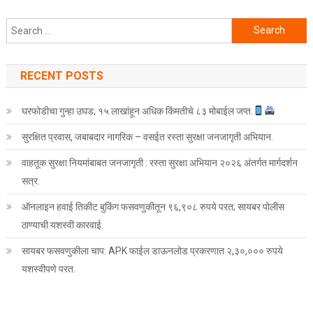
Search for:
RECENT POSTS
घरफोडीचा गुन्हा उघड; १५ लाखांहून अधिक किंमतीचे ८३ मोबाईल जप्त.
सुरक्षित प्रवास, जबाबदार नागरिक – वसईत रस्ता सुरक्षा जनजागृती अभियान.
वाहतूक सुरक्षा नियमांबाबत जनजागृती : रस्ता सुरक्षा अभियान २०२६ अंतर्गत मार्गदर्शन
सत्र.
ऑनलाइन हवाई तिकीट बुकिंग फसवणुकीतून ९६,९०८ रुपये परत; सायबर पोलीस
ठाण्याची यशस्वी कारवाई.
सायबर फसवणुकीला चाप: APK फाईल डाऊनलोड प्रकरणात २,३०,००० रुपये
यशस्वीपणे परत.