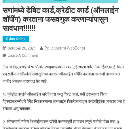
सणांमध्ये डेबिट कार्ड,क्रेडीट कार्ड (ऑनलाईन
शॉपींग) करताना फसवणुक करणाऱ्यांपासुन
सावधान!!!!!!
Cyber Crime
Policebatmi WebEditor
October 26, 2021
Leave A Comment
On सणांमध्ये डेबिट कार्ड,क्रेडीट कार्ड (ऑनलाईन शॉपींग) करताना
फसवणुक करणाऱ्यांपासुन सावधान!!!!!!
मिरा-भाईंदर,वसई-विरार पोलीस आयुक्तालय सायबर गुन्हे शाखा तर्फे, मिराभाईंदर,वसई-विरार
शहरातील नागरीकांना सणासुदीच्या काळात ऑनलाईन शॉपींग करताना काळजी घेण्याबाबत
जाहीर आवाहन करण्यात येत आहे.
१. क्रेडीट कार्डने ऑनलाईन खरेदी करा परंतु गिफ्ट कार्ड, मनी ट्रान्सफर किंवा
क्रिप्टोकरन्सीद्वारे पेमेंट स्विकारणाऱ्या ऑनलाईन विक्रेत्यांकडुन काळजीपुर्वक व्यवहार करा ते
बनावट असु शकतात.
२. कोणत्याही नविन वेबसाईटवरुन खरेदी करण्यापुर्वी त्याबद्दल संपुर्ण माहीती गोळा करा. ३.
विक्रेत्याने एखादया विशिष्ट ब्रैडला मोठया सवलतीत ऑफर केल्यास, ते बनावट असु शकते.