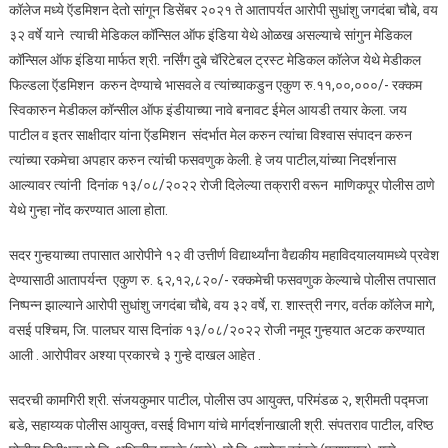
कॉलेज मध्ये ऍडमिशन देतो सांगून डिसेंबर २०२१ ते आतापर्यत आरोपी सुधांशु जगदंबा चौबे, वय
३२ वर्षे याने त्याची मेडिकल कॉन्सिल ऑफ इंडिया येथे ओळख असल्याचे सांगुन मेडिकल
कॉन्सिल ऑफ इंडिया मार्फत श्री. नर्सिंग दुबे चॅरिटेबल ट्रस्ट मेडिकल कॉलेज येथे मेडीकल
फिल्डला ऍडमिशन करुन देण्याचे भासवले व त्यांच्याकडुन एकुण रु.११,००,०००/- रक्कम
स्विकारुन मेडीकल कॉन्सील ऑफ इंडीयाच्या नावे बनावट ईमेल आयडी तयार केला. जय
पाटील व इतर साक्षीदार यांना ऍडमिशन संदर्भात मेल करुन त्यांचा विश्वास संपादन करुन
त्यांच्या रकमेचा अपहार करुन त्यांची फसवणुक केली. हे जय पाटील,यांच्या निदर्शनास
आल्यावर त्यांनी दिनांक १३/०८/२०२२ रोजी दिलेल्या तक्रारी वरून माणिकपूर पोलीस ठाणे
येथे गुन्हा नोंद करण्यात आला होता.
सदर गुन्हयाच्या तपासात आरोपीने १२ वी उत्तीर्ण विद्यार्थ्यांना वैद्यकीय महाविदयालयामध्ये प्रवेश
देण्यासाठी आतापर्यन्त एकुण रु. ६२,१२,८२०/- रक्कमेची फसवणुक केल्याचे पोलीस तपासात
निष्पन्न झाल्याने आरोपी सुधांशु जगदंबा चौबे, वय ३२ वर्षे, रा. शास्त्री नगर, वर्तक कॉलेज मागे,
वसई पश्चिम, जि. पालघर यास दिनांक १३/०८/२०२२ रोजी नमूद गुन्हयात अटक करण्यात
आली . आरोपीवर अश्या प्रकारचे ३ गुन्हे दाखल आहेत .
सदरची कामगिरी श्री. संजयकुमार पाटील, पोलीस उप आयुक्त, परिमंडळ २, श्रीमती पद्मजा
बडे, सहाय्यक पोलीस आयुक्त, वसई विभाग यांचे मार्गदर्शनाखाली श्री. संपतराव पाटील, वरिष्ठ