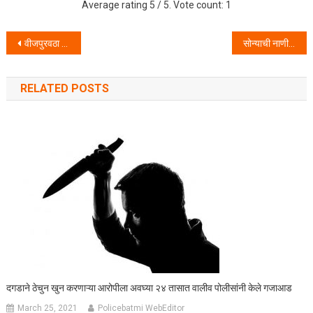
Average rating
5
/ 5. Vote count:
1
Post navigation
वीजपुरवठा कार्यालयातून बनावट कर्मचारी सांगून फसवणूक झालेली रक्कम परत मिळविण्यात नालासोपारा पोलीस ठाण्याला यश.
सोन्याची नाणी सांगून पितळेची नाणी देवुन फसवणूक करणाऱ्या ४ आरोपींना विरार पोलिसांनी केली अटक .
RELATED POSTS
दगडाने ठेचुन खुन करणाऱ्या आरोपीला अवघ्या २४ तासात वालीव पोलीसांनी केले गजाआड
March 25, 2021
Policebatmi WebEditor