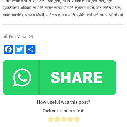
पोलीस निरीक्षक पो.नि. अभिजीत मडके (गुन्हे), पो.नि. अशोक कांबळे (प्रशासन), गुन्हे
प्रकटीकरण अधिकारी स.पो.नि. सचिन सानप, पो.उ.नि. तुकाराम भोपळे, पो.ह. शैलेश पाटील,
शामेश चंदनशिवे, धनंजय चौधरी, अनिल चव्हाण व पो.शि. प्रविण कांदे यांनी पार पाडलेली आहे.
Post Views:
29
Facebook
Twitter
Share
How useful was this post?
Click on a star to rate it!