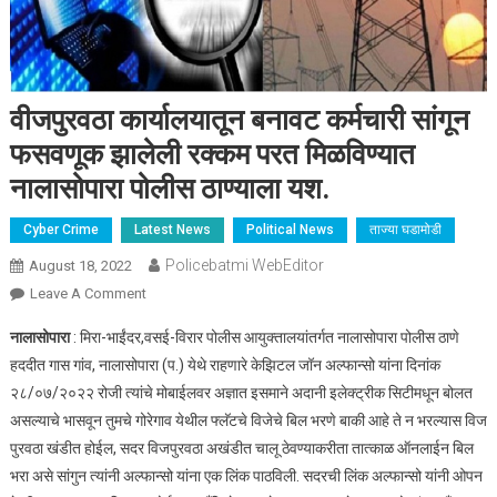
वीजपुरवठा कार्यालयातून बनावट कर्मचारी सांगून
फसवणूक झालेली रक्कम परत मिळविण्यात
नालासोपारा पोलीस ठाण्याला यश.
Cyber Crime
Latest News
Political News
ताज्या घडामोडी
Policebatmi WebEditor
August 18, 2022
Leave A Comment
On वीजपुरवठा कार्यालयातून बनावट कर्मचारी सांगून फसवणूक झालेली
रक्कम परत मिळविण्यात नालासोपारा पोलीस ठाण्याला यश.
नालासोपारा
: मिरा-भाईंदर,वसई-विरार पोलीस आयुक्तालयांतर्गत नालासोपारा पोलीस ठाणे
हददीत गास गांव, नालासोपारा (प.) येथे राहणारे केझिटल जॉन अल्फान्सो यांना दिनांक
२८/०७/२०२२ रोजी त्यांचे मोबाईलवर अज्ञात इसमाने अदानी इलेक्ट्रीक सिटीमधून बोलत
असल्याचे भासवून तुमचे गोरेगाव येथील फ्लॅटचे विजेचे बिल भरणे बाकी आहे ते न भरल्यास विज
पुरवठा खंडीत होईल, सदर विजपुरवठा अखंडीत चालू ठेवण्याकरीता तात्काळ ऑनलाईन बिल
भरा असे सांगुन त्यांनी अल्फान्सो यांना एक लिंक पाठविली. सदरची लिंक अल्फान्सो यांनी ओपन