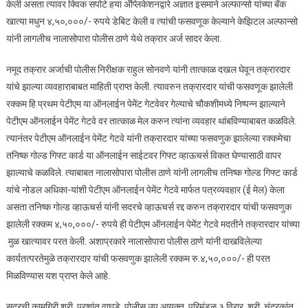
केली असता त्यावर क्विक सपोर्ट हया अँप्लिकेशनद्वारे अज्ञात इसमाने अल्फान्सो यांच्या बँक
खात्या मधुन ४,५०,०००/- रुपये डेबिट केली व त्यांची फसवणूक केल्याने केझिटल अल्फान्सो
यांनी लागलीच नालासोपारा पोलीस ठाणे येथे तक्रार अर्ज सादर केला.
नमूद तक्रार अर्जाची पोलीस निरीक्षक राहुल सोनवणे यांनी तात्काळ दखल घेवून तक्रारदार
यांचे झाल्या व्यवहाराबाबत माहिती प्राप्त केली. त्यावरुन तक्रारदार यांची फसवणूक झालेली
रक्कम हि प्रथम पेटीएम या ऑनलाईन पेमेंट गेटवेवर गेल्याचे चौकशीमध्ये निष्पन्न झाल्याने
पेटीएम ऑनलाईन पेमेंट गेटवे वर तात्काळ मेल करुन त्यांना व्यवहार थांबविण्याबाबत कळविले.
त्यानंतर पेटीएम ऑनलाईन पेमेंट गेटवे यांनी तक्रारदार यांच्या फसवणुक झालेल्या रक्कमेचा
तनिष्क गोल्ड गिफ्ट कार्ड या ऑनलाईन साईटवर गिफ्ट व्हाऊचर्स विकत घेण्यासाठी वापर
झाल्याचे कळविले. त्याबाबत नालासोपारा पोलीस ठाणे यांनी लागलीच तनिष्क गोल्ड गिफ्ट कार्ड
यांचे नोडल अधिका-यांशी पेटीएम ऑनलाईन पेमेंट गेटवे मार्फत पत्रव्यवहार (ई मेल) केला
असता तनिष्क गोल्ड व्हाऊचर्स यांनी सदरचे व्हाऊचर्स रद्द करुन तक्रारदार यांची फसवणुक
झालेली रक्कम ४,५०,०००/- रुपये ही पेटीएम ऑनलाईन पेमेंट गेटवे मदतीने तक्रारदार यांच्या
मुळ खात्यावर परत केली. अशाप्रकारे नालासोपारा पोलीस ठाणे यांनी दाखविलेल्या
कार्यतत्परतेमुळे तक्रारदार यांची फसवणुक झालेली रक्कम रु.४,५०,०००/- ही परत
मिळविण्यास यश प्राप्त केले आहे.
सदरची कामगिरी श्री. प्रशांत वाघुडे, पोलीस उप आयुक्त, परिमंडळ ३ विरार, श्री. चंद्रकांत