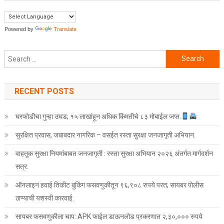
Powered by
Translate
Search for:
RECENT POSTS
घरफोडीचा गुन्हा उघड; १५ लाखांहून अधिक किंमतीचे ८३ मोबाईल जप्त.
सुरक्षित प्रवास, जबाबदार नागरिक – वसईत रस्ता सुरक्षा जनजागृती अभियान.
वाहतूक सुरक्षा नियमांबाबत जनजागृती : रस्ता सुरक्षा अभियान २०२६ अंतर्गत मार्गदर्शन
सत्र.
ऑनलाइन हवाई तिकीट बुकिंग फसवणुकीतून ९६,९०८ रुपये परत; सायबर पोलीस
ठाण्याची यशस्वी कारवाई.
सायबर फसवणुकीला चाप: APK फाईल डाऊनलोड प्रकरणात २,३०,००० रुपये