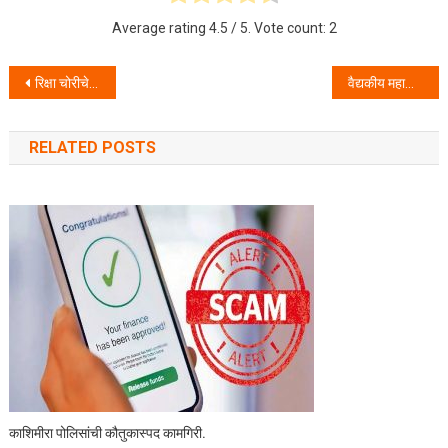
Average rating
4.5
/ 5. Vote count:
2
Post navigation
रिक्षा चोरीचे ११ गुन्हे उघडकीस आणून मुदेदमाल जप्त-नवघर पोलीस ठाणे यांची कामगिरी.
वैद्यकीय महाविद्यालयामध्ये प्रवेश देण्याचे आमिष दाखवून विद्यार्थ्यांची लाखो रुपयांची फसवणुक करणा-या आरोपीस माणिकपुर पोलिसांनी केली अटक.
RELATED POSTS
काशिमीरा पोलिसांची कौतुकास्पद कामगिरी.