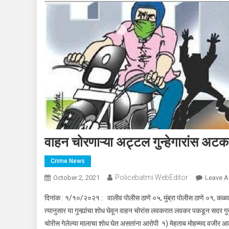
वाहन चोरणाऱ्या अट्टल गुन्हेगारांस अट
Crime News
Policebatmi WebEditor
October 2, 2021
Leave 
दिनांक : १/१०/२०२१ : वालीव पोलीस ठाणे ०५, मुंब्रा पोलीस ठाणे ०१, कळवा
त्यानुसार या गुन्ह्यांचा शोध घेवून वाहन चोरांस लवकरात लवकर पकडून सदर 
चोरीस गेलेल्या मालाचा शोध घेत असतांना आरोपी १) मेहताब मोहम्मद वजीर आलम व