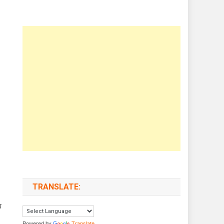
यश.
TRANSLATE:
व
Powered by
Translate