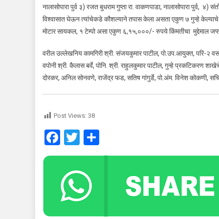
नालासोपारा पुर्व ३) रजत बुधराम गुप्ता रा. वाकणपाडा, नालासोपारा पुर्व, ४) संतो
विश्वासात घेऊन त्यांचेकडे कौशल्याने तपास केला असता एकुण ७ गुन्हे केल्
मोटार सायकल, १ टेम्पो असा एकुण ६,१५,०००/- रुपये किंमतीचा मुद्देमाल जप
वरील उल्लेखनिय कामगिरी श्री. संजयकुमार पाटील, पो.उप.आयुक्त, परि-२ वसई, 
वपोनी श्री. कैलास बर्वे, पोनि. श्री. राहुलकुमार पाटील, गुन्हे प्रकटिकरण शाख
दोरकर, अनिल सोनवणे, राजेंद्र फड, सतिष गांगुर्डे, पो.अंम. विनेश कोकणी, स
Post Views:
38
Facebook
Twitter
Share