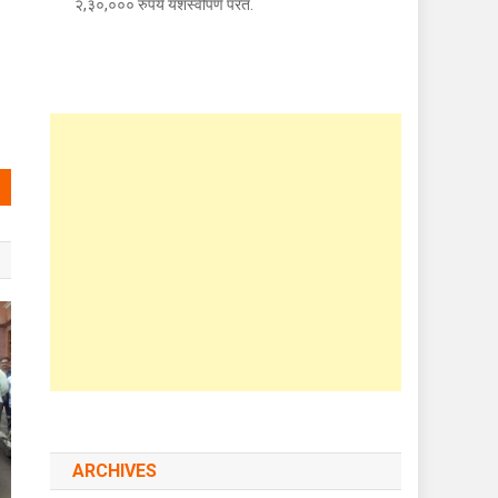
२,३०,००० रुपये यशस्वीपणे परत.
ARCHIVES