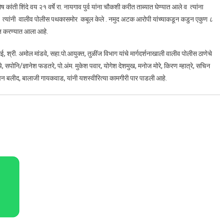
ष कांती शिंदे वय २१ वर्षे रा. नायगाव पुर्व यांना चौकशी करीत ताब्यात घेण्यात आले व त्यांना
याचे त्यांनी वालीव पोलीस पथकासमोर कबूल केले . नमुद अटक आरोपी यांच्याकडून कडुन एकुण ८
्त करण्यात आला आहे.
श्री. अमोल मांडवे, सहा.पो.आयुक्त, तुळींज विभाग यांचे मार्गदर्शनाखाली वालीव पोलीस ठाणेचे
ेचे, सपोनि/ज्ञानेश फडतरे, पो.अंम. मुकेश पवार, योगेश देशमुख, मनोज मोरे, किरण म्हात्रे, सचिन
चिन बलीद, बालाजी गायकवाड, यांनी यशस्वीरित्या कामगीरी पार पाडली आहे.