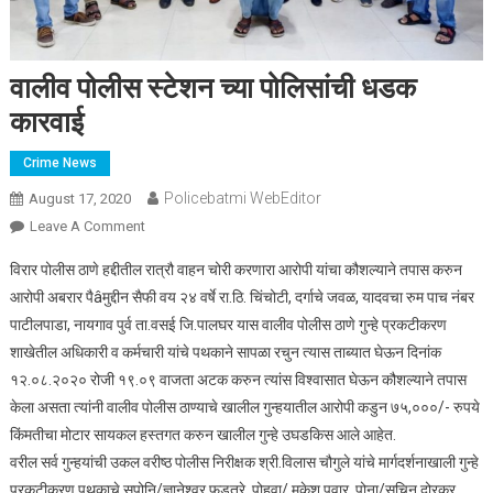
वालीव पोलीस स्टेशन च्या पोलिसांची धडक
कारवाई
Crime News
Policebatmi WebEditor
August 17, 2020
Leave A Comment
On वालीव पोलीस स्टेशन च्या पोलिसांची धडक कारवाई
विरार पोलीस ठाणे हद्दीतील रात्रौ वाहन चोरी करणारा आरोपी यांचा कौशल्याने तपास करुन
आरोपी अबरार पैâमुद्दीन सैफी वय २४ वर्षे रा.ठि. चिंचोटी, दर्गाचे जवळ, यादवचा रुम पाच नंबर
पाटीलपाडा, नायगाव पुर्व ता.वसई जि.पालघर यास वालीव पोलीस ठाणे गुन्हे प्रकटीकरण
शाखेतील अधिकारी व कर्मचारी यांचे पथकाने सापळा रचुन त्यास ताब्यात घेऊन दिनांक
१२.०८.२०२० रोजी १९.०९ वाजता अटक करुन त्यांस विश्वासात घेऊन कौशल्याने तपास
केला असता त्यांनी वालीव पोलीस ठाण्याचे खालील गुन्हयातील आरोपी कडुन ७५,०००/- रुपये
किंमतीचा मोटार सायकल हस्तगत करुन खालील गुन्हे उघडकिस आले आहेत.
वरील सर्व गुन्हयांची उकल वरीष्ठ पोलीस निरीक्षक श्री.विलास चौगुले यांचे मार्गदर्शनाखाली गुन्हे
प्रकटीकरण पथकाचे सपोनि/ज्ञानेश्वर फडतरे, पोहवा/ मुकेश पवार, पोना/सचिन दोरकर,