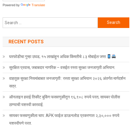
Powered by
Translate
Search for:
RECENT POSTS
घरफोडीचा गुन्हा उघड; १५ लाखांहून अधिक किंमतीचे ८३ मोबाईल जप्त.
सुरक्षित प्रवास, जबाबदार नागरिक – वसईत रस्ता सुरक्षा जनजागृती अभियान.
वाहतूक सुरक्षा नियमांबाबत जनजागृती : रस्ता सुरक्षा अभियान २०२६ अंतर्गत मार्गदर्शन
सत्र.
ऑनलाइन हवाई तिकीट बुकिंग फसवणुकीतून ९६,९०८ रुपये परत; सायबर पोलीस
ठाण्याची यशस्वी कारवाई.
सायबर फसवणुकीला चाप: APK फाईल डाऊनलोड प्रकरणात २,३०,००० रुपये
यशस्वीपणे परत.