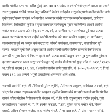
वालीव पोलीस ठाण्याच्या हद्दीत मुंबई-अहमदाबाद हायवेवर जबरी चोरीचे प्रमाणे वाढत असल्याने
सदर गुन्हयाचे गांभीर्य लक्षात घेवुन वरिष्ठांनी केलेले मार्गदर्शन व सुचनेप्रमाणे वालीव पोलीस ठाणे
गुन्हेप्रकटीकरण शाखेचे अधिकारी व अंमलदार यांनी घटनास्थळावरील बारकावे, तांत्रिक
विश्लेषण, सिसिटीव्ही फुटेज व गुप्त बातमीदार यांचेकडुन प्राप्त माहितीच्या आधारे आरोपी
सरोज मारुफ आलम उर्फ सोनु, वय – २६ वर्षे, रा. धानीवबाग, नालासोपारा पूर्व यास अटक
करुन तपास केला असता पाहीजे आरोपी आसीफ उर्फ मव्वा अकील अहमद, रा. धानीवबाग,
नालासोपारा पूर्व रप अब्दुल उर्फ कट्टा रा. चौधरी कपांऊड, वाकणपाडा, नालासोपारा पुर्व
याच्या मदतीने गुन्हे केले असुन पाहीजे आरोपी यांनी वालीव पोलीस ठाण्याचे रेकॉर्डवरील
आणखी १ गुन्हा केल्याचे निष्पन्न झाले आहे. अटक आरोपीकडून वर नमुद गुन्हयातील मुद्देमाल
हस्तगत करण्यात आला असुन त्यांचेकडुन १) वालीव पोलीस ठाणे गुन्हा रजि. नं. ३२४ / २०२३
भा.द.वि.सं. कलम ३९२, ३४, २) वालीव पोलीस ठाणे गुन्हा रजि. नं. १०५०/२०२२ भा. दं. वि.सं.
कलम ३९२, ३४ अन्वये २ गुन्हे उघडकिस आणण्यात आले आहेत.
सदरची कामगिरी श्रीमती पोर्णिमा चौगुले – श्रींगी, पोलीस उप आयुक्त, परिमंडळ २ वसई, श्री.
चंद्रकांत जाधव, सहाय्यक पोलीस आयुक्त, तुळींज विभाग यांचे मागदर्शनाखाली वालीव पोलीस
ठाणेचे वरिष्ठ पोलीस निरीक्षक श्री. कैलास बर्वे, पो.नि. श्री. राहुलकुमार पाटील (गुन्हे), गुन्हे
प्रकटीकरण पथकाचे स. पो. नि. ज्ञानेश फडतरे, पो.हवा. मुकेश पवार, मनोज मोरे, किरण
म्हात्रे, सचिन दोरकर, राजेंद्र फड, सतिष गांगुर्डे, पो.ना. बाळु कुटे, पो. अंम. गजानन गरीबे,