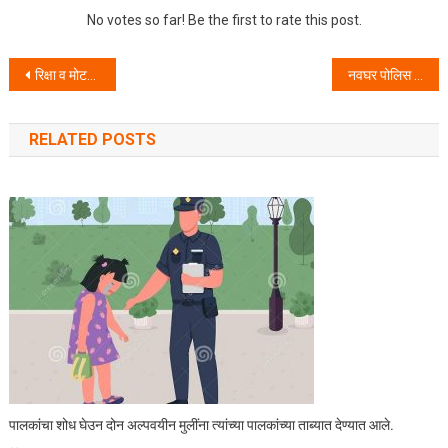
No votes so far! Be the first to rate this post.
Post navigation
रिक्षा व मोटर सायकल चोरी करणा-या आरोपीस अटक – तुळींज पोलीस ठाणे, गुन्हे प्रकटीकरण पथकाची कामगिरी.
नवघर पोलिस ठाणे यांनी विविध गुन्ह्यांतील हस्तगत केलेला एकूण सर्व मुद्देमाल पिडीत व फिर्यादी यांना मा.पोलिस उपायुक्त यांच्या हस्ते परत करण्यात आला.
RELATED POSTS
पालकांचा शोध घेउन दोन अल्पवयीन मुलींना त्यांच्या पालकांच्या ताब्यात देण्यात आले.