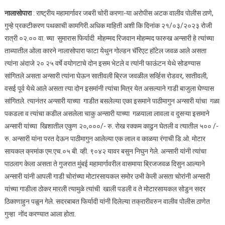
पोलीस
नालासोपारा
: राष्ट्रीय महामार्गावर जबरी चोरी करणा-या अरोपीस अटक वालीव पोलीस ठाणे,
ठाणे यां
गुन्हे प्रकटीकरण पथकाची कामगिरी.अधिक माहिती अशी कि दिनांक २१/०३/२०२३ रोजी
राष्ट्री
रात्री ०२.०० वा. च्या सुमारास फिर्यादी मोहम्मद रिजवान मोहम्मद फारुख अन्सारी हे त्यांच्या
महामार्
ताब्यातील ओला कारने नालासोपारा फाटा येथुन गोल्डन चॅरिएट हॉटेल जवळ आले असता
जबरी च
करणा-
त्यांना अंदाजे २० २५ वर्षे वयोगटाचे दोन इसम भेटले व त्यांनी फाऊंटन येथे सोडण्यास
आरोपी
सांगितले असता अन्सारी त्यांना घेऊन सातीवली ब्रिज जवळील सर्व्हिस रोडवर, सातीवली,
केली
वसई पूर्व येथे आले असता त्या दोन इसमांनी त्यांचा मित्र येत असल्याने गाडी बाजुला घेण्यास
अटक.
सांगितले. त्यानंतर अन्सारी याच्या गाडीत बसलेल्या एका इसमाने पाठीमागुन अन्सारी यांचा गळा
पकडला व त्यांचा कडील असलेला चाकु अन्सारी याच्या गळयाला लावला व दुसऱ्या इसमाने
अन्सारी यांच्या खिशातील एकुण २०,०००/- रु. रोख रक्कम काढुन घेतली व त्यातील ५०० /-
रु. अन्सारी यांना परत देऊन पाठीमागुन आलेल्या एक लाल व काळया रंगाची डि.ओ. मोटार
सायकल क्रमांक एम.एच.०५ बी. व्ही. ९०४२ यावर बसुन निघुन गेले. अन्सारी यांनी त्यांचा
पाठलाग केला असता ते गुजरात मुंबई महामार्गावरील वासमाया ब्रिजजवळ दिसुन आल्याने
अन्सारी यांनी आपली गाडी चोरांच्या मोटारसायकल समोर उभी केली असता चोरांनी अन्सारी
यांच्या गाडीला ठोकर मारली त्यामुळे त्यांची खाली पडली व ते मोटारसायकल सोडुन सदर
ठिकाणाहुन पळुन गेले. सदरबाबत फिर्यादी यांनी दिलेल्या तक्रारीवरुन वालीव पोलीस ठाणेत
गुन्हा नोंद करण्यात आला होता.