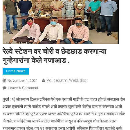
रेल्वे स्टेशन वर चोरी व छेडछाड करणाऱ्या
गुन्हेगारांना केले गजाआड .
Crime News
Policebatmi WebEditor
November 1, 2021
Leave A Comment
On रेल्वे स्टेशन वर चोरी व छेडछाड करणाऱ्या गुन्हेगारांना केले गजाआड .
कुर्ला
: १) लोकमान्य टिळक टर्मिनस येथे एक प्रवासी गाडीची वाट पाहत झोपले असताना दोन
अज्ञात इसमांनी त्यांचे पाकीट चोरले अशी तक्रार कुर्ला रेल्वे पोलीस ठाण्यात करण्यात आली
त्यावरून सीसीटीव्ही फुटेज प्राप्त करून आरोपीचा फुटेजच्या मदतीने व गुप्त बातमीदारामार्फत
मिळालेल्या माहितीच्या आधारे यातील आरोपींचा कसून व कौशल्यपुर्ण शोध घेतला असता
राजकुमार द्वारका पटेल, वय १९ असणारा दुसरा आरोपी सविलास शिवाजीराव महाकुंडे ऊर्फ