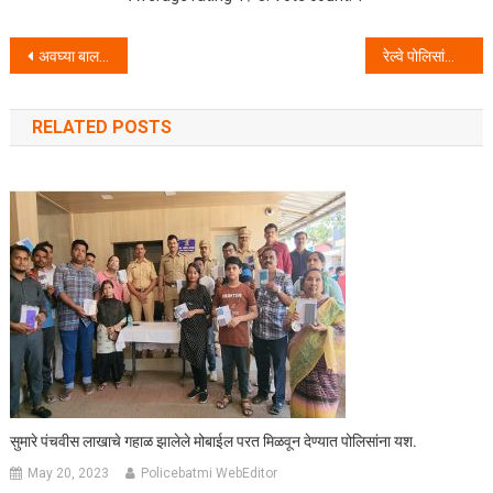
Post navigation
अवघ्या बाल वयात अनेक राष्ट्रीय पदक पटकवणारा अव्वल कराटे चॅम्पियन समर्थ तांबे.
रेल्वे पोलिसांची कामगिरी राबविली मुदेमाल निर्गती विशेष मोहिम .
RELATED POSTS
सुमारे पंचवीस लाखाचे गहाळ झालेले मोबाईल परत मिळवून देण्यात पोलिसांना यश.
May 20, 2023
Policebatmi WebEditor