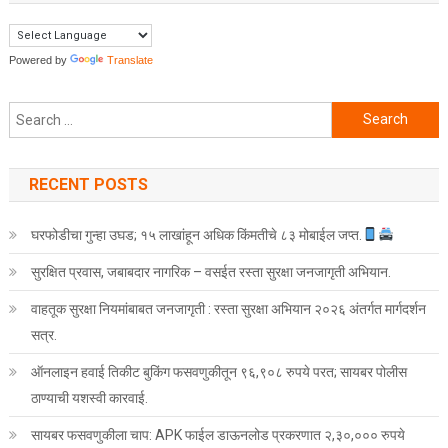
Powered by
Translate
Search for:
RECENT POSTS
घरफोडीचा गुन्हा उघड; १५ लाखांहून अधिक किंमतीचे ८३ मोबाईल जप्त.
सुरक्षित प्रवास, जबाबदार नागरिक – वसईत रस्ता सुरक्षा जनजागृती अभियान.
वाहतूक सुरक्षा नियमांबाबत जनजागृती : रस्ता सुरक्षा अभियान २०२६ अंतर्गत मार्गदर्शन
सत्र.
ऑनलाइन हवाई तिकीट बुकिंग फसवणुकीतून ९६,९०८ रुपये परत; सायबर पोलीस
ठाण्याची यशस्वी कारवाई.
सायबर फसवणुकीला चाप: APK फाईल डाऊनलोड प्रकरणात २,३०,००० रुपये