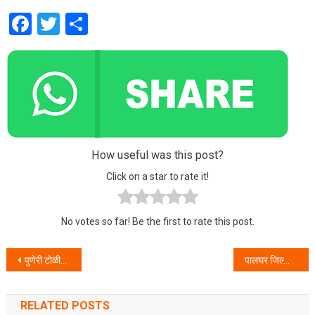
Facebook
Twitter
Share
How useful was this post?
Click on a star to rate it!
No votes so far! Be the first to rate this post.
Post navigation
पुणेरी टोळीचा कोपर खैरणेत हैदोस, पोलिसांनी पाठलाग करून पकडले आरोपी
पालघर जिल्ह्यातील विविध पोलिस स्टेशन च्या हद्दीत राजरोस पणे सुरू आहे मटका जुगार सफाळा पोलिसांनी केली कारवाई
RELATED POSTS