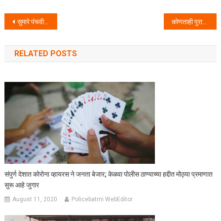
Post navigation
सुमारे पंचवीस लाखाचे गहाळ झालेले मोबाईल परत मिळवून देण्यात पोलिसांना यश.
कोणताही पुरावा नसताना खूनाचा गंभीर गुन्हा करणा-या आरोपीला २४ तांसात अटक – मांडवी पोलीस ठाणेची कामगिरी.
RELATED POSTS
संपुर्ण देशात कोरोना व्हायरस ने जनता बेजार; केळवा पोलीस ठाण्याच्या हद्दीत मोठ्या प्रमाणात
सुरू आहे जुगार
August 11, 2020
Policebatmi WebEditor