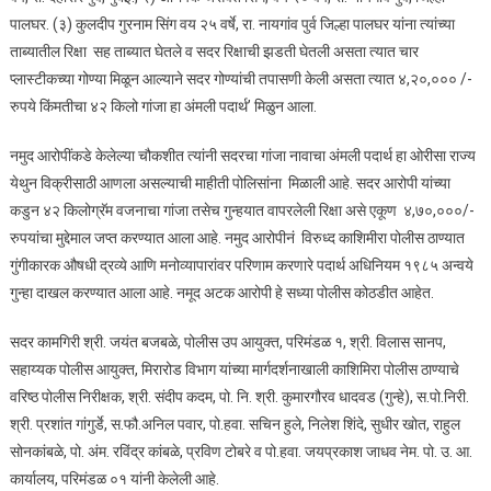
पालघर. (३) कुलदीप गुरनाम सिंग वय २५ वर्षे, रा. नायगांव पुर्व जिल्हा पालघर यांना त्यांच्या
ताब्यातील रिक्षा सह ताब्यात घेतले व सदर रिक्षाची झडती घेतली असता त्यात चार
प्लास्टीकच्या गोण्या मिळून आल्याने सदर गोण्यांची तपासणी केली असता त्यात ४,२०,००० /-
रुपये किंमतीचा ४२ किलो गांजा हा अंमली पदार्थ’ मिळुन आला.
नमुद आरोपींकडे केलेल्या चौकशीत त्यांनी सदरचा गांजा नावाचा अंमली पदार्थ हा ओरीसा राज्य
येथुन विक्रीसाठी आणला असल्याची माहीती पोलिसांना मिळाली आहे. सदर आरोपी यांच्या
कडुन ४२ किलोग्रॅम वजनाचा गांजा तसेच गुन्हयात वापरलेली रिक्षा असे एकूण ४,७०,०००/-
रुपयांचा मुद्देमाल जप्त करण्यात आला आहे. नमुद आरोपीनं विरुध्द काशिमीरा पोलीस ठाण्यात
गुंगीकारक औषधी द्रव्ये आणि मनोव्यापारांवर परिणाम करणारे पदार्थ अधिनियम १९८५ अन्वये
गुन्हा दाखल करण्यात आला आहे. नमूद अटक आरोपी हे सध्या पोलीस कोठडीत आहेत.
सदर कामगिरी श्री. जयंत बजबळे, पोलीस उप आयुक्त, परिमंडळ १, श्री. विलास सानप,
सहाय्यक पोलीस आयुक्त, मिरारोड विभाग यांच्या मार्गदर्शनाखाली काशिमिरा पोलीस ठाण्याचे
वरिष्ठ पोलीस निरीक्षक, श्री. संदीप कदम, पो. नि. श्री. कुमारगौरव धादवड (गुन्हे), स.पो.निरी.
श्री. प्रशांत गांगुर्डे, स.फौ.अनिल पवार, पो.हवा. सचिन हुले, निलेश शिंदे, सुधीर खोत, राहुल
सोनकांबळे, पो. अंम. रविंद्र कांबळे, प्रविण टोबरे व पो.हवा. जयप्रकाश जाधव नेम. पो. उ. आ.
कार्यालय, परिमंडळ ०१ यांनी केलेली आहे.