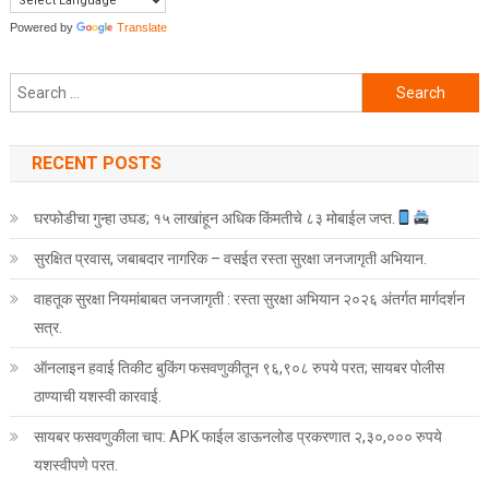
Powered by
Translate
Search for:
RECENT POSTS
घरफोडीचा गुन्हा उघड; १५ लाखांहून अधिक किंमतीचे ८३ मोबाईल जप्त.
सुरक्षित प्रवास, जबाबदार नागरिक – वसईत रस्ता सुरक्षा जनजागृती अभियान.
वाहतूक सुरक्षा नियमांबाबत जनजागृती : रस्ता सुरक्षा अभियान २०२६ अंतर्गत मार्गदर्शन
सत्र.
ऑनलाइन हवाई तिकीट बुकिंग फसवणुकीतून ९६,९०८ रुपये परत; सायबर पोलीस
ठाण्याची यशस्वी कारवाई.
सायबर फसवणुकीला चाप: APK फाईल डाऊनलोड प्रकरणात २,३०,००० रुपये
यशस्वीपणे परत.