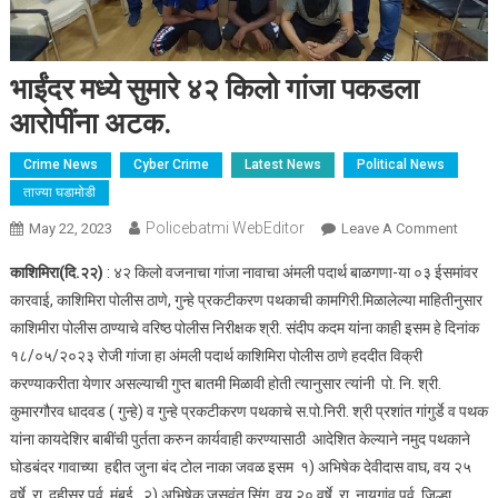
भाईंदर मध्ये सुमारे ४२ किलो गांजा पकडला
आरोपींना अटक.
Crime News
Cyber Crime
Latest News
Political News
ताज्या घडामोडी
Policebatmi WebEditor
May 22, 2023
Leave A Comment
On
भाईंदर
काशिमिरा(दि.२२)
: ४२ किलो वजनाचा गांजा नावाचा अंमली पदार्थ बाळगणा-या ०३ ईसमांवर
मध्ये
कारवाई, काशिमिरा पोलीस ठाणे, गुन्हे प्रकटीकरण पथकाची कामगिरी.मिळालेल्या माहितीनुसार
सुमारे
काशिमीरा पोलीस ठाण्याचे वरिष्ठ पोलीस निरीक्षक श्री. संदीप कदम यांना काही इसम हे दिनांक
४२
१८/०५/२०२३ रोजी गांजा हा अंमली पदार्थ काशिमिरा पोलीस ठाणे हददीत विक्री
किलो
गांजा
करण्याकरीता येणार असल्याची गुप्त बातमी मिळावी होती त्यानुसार त्यांनी पो. नि. श्री.
पकडला
कुमारगौरव धादवड ( गुन्हे) व गुन्हे प्रकटीकरण पथकाचे स.पो.निरी. श्री प्रशांत गांगुर्डे व पथक
आरोपींन
यांना कायदेशिर बाबींची पुर्तता करुन कार्यवाही करण्यासाठी आदेशित केल्याने नमुद पथकाने
अटक.
घोडबंदर गावाच्या हद्दीत जुना बंद टोल नाका जवळ इसम १) अभिषेक देवीदास वाघ, वय २५
वर्षे, रा. दहीसर पुर्व, मुंबई., २) अभिषेक जसवंत सिंग, वय २० वर्षे, रा. नायगांव पुर्व, जिल्हा