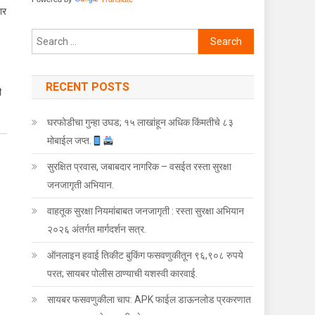
ार
Search for:
RECENT POSTS
ी
घरफोडीचा गुन्हा उघड; १५ लाखांहून अधिक किंमतीचे ८३
मोबाईल जप्त.
सुरक्षित प्रवास, जबाबदार नागरिक – वसईत रस्ता सुरक्षा
जनजागृती अभियान.
वाहतूक सुरक्षा नियमांबाबत जनजागृती : रस्ता सुरक्षा अभियान
२०२६ अंतर्गत मार्गदर्शन सत्र.
ऑनलाइन हवाई तिकीट बुकिंग फसवणुकीतून ९६,९०८ रुपये
परत; सायबर पोलीस ठाण्याची यशस्वी कारवाई.
सायबर फसवणुकीला चाप: APK फाईल डाऊनलोड प्रकरणात