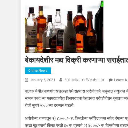
बेकायदेशीर मद्य विक्री करणाऱ्या सराईत
Crime News
Policebatmi WebEditor
January 5, 2021
Leave A
पालघर येथील वाणगांव खडखडा येथे राहणारा आरोपी नामे, बाबुलाल नथुलाल जैन 
सामान स्वतःच्या फायद्याकरिता विनापरवाना गैरकायदा प्रोव्हीबीशन गुन्ह्या
रोजी सुमारे ५:०० च्या दरम्यान घडली.
आरोपीच्या ताब्यातून १) ४,०००/- रु. किमतीच्या प्लॉस्टिकच्या सफेद रंगाच्य
काळा गूळ त्याची किंमत प्रती ४० रु. प्रमाणे २) ४०००/- रु. किमतीच्या बार