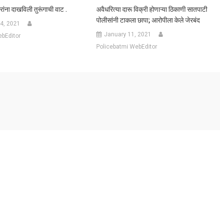
ोरांना दाखविली तुरूंगाची वाट .
अवैधरित्या दारू विक्री होणाऱ्या ठिकाणी सातपाटी
पोलीसांनी टाकला छापा; आरोपीला केले जेरबंद
4, 2021
January 11, 2021
ebEditor
Policebatmi WebEditor