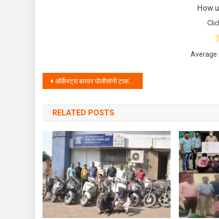
How us
Clic
Average 
Post navigation
ऑर्केस्ट्रा बारवर पोलीसांनी टाकला छापा
RELATED POSTS