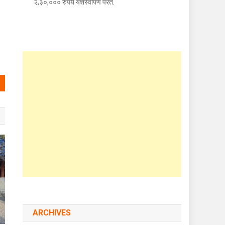
२,३०,००० रुपये यशस्वीपणे परत.
ARCHIVES