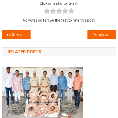
Click on a star to rate it!
No votes so far! Be the first to rate this post.
Post navigation
शरीरास घातक अशा पदार्थांची विक्री करणाऱ्या आरोपीला स्थानिक गुन्हे शाखेने केले जेरबंद
मिरा-भाईंदरच्या RTO उपकेंद्र कार्यालयाचा उदघाटन सोहळा
RELATED POSTS