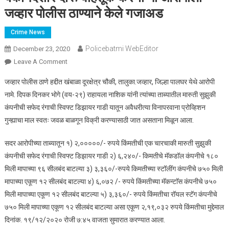
जव्हार पोलीस ठाण्याने केले गजाअड
Crime News
Policebatmi WebEditor
December 23, 2020
Leave A Comment
On बेकायदेशीर दारू वाहतूक करणाऱ्या आरोपीला जव्हार पोलीस ठाण्याने
केले गजाअड
जव्हार पोलीस ठाणे हद्दीत खंबाळा दूरक्षेत्र चौकी, तालुका.जव्हार, जिल्हा पालघर येथे आरोपी
नामे. दिपक दिनकर भोगे (वय-२९) राहायला नाशिक यांनी त्यांच्या ताब्यातील मारुती सुझुकी
कंपनीची सफेद रंगाची स्विफ्ट डिझायर गाडी यातून अवैधरीत्या विनापरवाना प्रोव्हिशन
गुन्ह्याचा माल स्वतः जवळ बाळगून विक्री करण्यासाठी जात असताना मिळून आला.
सदर आरोपीच्या ताब्यातून १) २,०००००/- रुपये किंमतीची एक चारचाकी मारुती सुझुकी
कंपनीची सफेद रंगाची स्विफ्ट डिझायर गाडी २) ६,२४०/- किमतीचे मॅकडॉल कंपनीचे १८०
मिली मापाच्या ९६ सीलबंद बाटल्या ३) ३,३६०/-रुपये किमतीच्या स्टॉलींग कंपनीचे ७५० मिली
मापाच्या एकूण १२ सीलबंद बाटल्या ४) ६,०७२ /- रुपये किंमतीच्या मॅकन्टाॅस कंपनीचे ७५०
मिली मापाच्या एकूण १२ सीलबंद बाटल्या ५) ३,३६०/- रुपये किंमतीचा रॉयल स्टॅग कंपनीचे
७५० मिली मापाच्या एकूण १२ सीलबंद बाटल्या असा एकूण २,१९,०३२ रुपये किंमतीचा मुद्देमाल
दिनांक. १९/१२/२०२० रोजी ७:४५ वाजता सुमारात करण्यात आला.