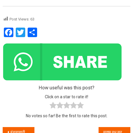
Post Views:
63
Facebook
Twitter
Share
How useful was this post?
Click on a star to rate it!
No votes so far! Be the first to rate this post.
Post navigation
हुंड्यासाठी नवविवाहित तरुणीचा पतिने केला छळ, शरीर सुखासाठी सासरा वापरतो आपले बळ
मनुष्य वध करणाऱ्या आरोपीला स्थानिक गुन्हे शाखा पालघर ने केले जेरबंद