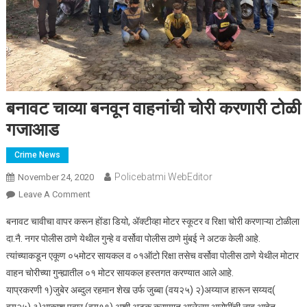
बनावट चाव्या बनवून वाहनांची चोरी करणारी टोळी
गजाआड
Crime News
Policebatmi WebEditor
November 24, 2020
Leave A Comment
On बनावट चाव्या बनवून वाहनांची चोरी करणारी टोळी गजाआड
बनावट चावीचा वापर करून होंडा डियो, ॲक्टीव्हा मोटर स्कूटर व रिक्षा चोरी करणाऱ्या टोळीला
दा.नै. नगर पोलीस ठाणे येथील गुन्हे व वर्सोवा पोलीस ठाणे मुंबई ने अटक केली आहे.
त्यांच्याकडून एकूण ०५मोटर सायकल व ०१ऑटो रिक्षा तसेच वर्सोवा पोलीस ठाणे येथील मोटार
वाहन चोरीच्या गुन्ह्यातील ०१ मोटर सायकल हस्तगत करण्यात आले आहे.
याप्रकरणी १)जुबेर अब्दुल रहमान शेख उर्फ जुब्बा (वय२५) २)अय्याज हारून सय्यद(