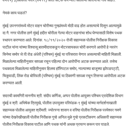
वय२५) ३)आकाश पवार (वय१९) अशी अटक करण्यात आलेल्या आरोपींची नाव आहेत.
नेमकं काय घडलं?
मुंबई उपनगरांमध्ये मोटर वाहन चोरीच्या गुन्ह्यांमध्ये मोठी वाढ होत असल्याचे दिसून आल्यामुळे
दा.नै. नगर पोलीस ठाणे मुंबई हद्दीत चोरीला गेल्या मोटर वाहनांचा शोध घेण्यासाठी विशेष पथक
स्थापन करण्यात आले. दिनांक. १८/११/२०२० रोजी सहाय्यक पोलीस निरीक्षक विकास
पाटील यांना यांच्या विश्वासू बातमीदाराकडून मोटरसायकल चोरी करणारे आरोपी हे नवरंग
सिनेमा समोर जे.पी.रोड अंधेरी (पश्चिम) मुंबई या परिसरात येणार असल्याची माहिती मिळाली.
मिळालेल्या माहितीनुसार सापळा रचून पहिल्या दोन आरोपींना अटक करण्यात आले. तसेच
पथकाला मिळालेल्या माहितीनुसार हिलमा हॉस्पिटल समोर, नाल्याच्या बाजूच्या झोपडपट्टी,
चिकूवाडी, लिंक रोड बोरिवली (पश्चिम) मुंबई या ठिकाणी सापळा रचून तिसऱ्या आरोपीला अटक
करण्यात आली.
सदरची कामगिरी माननीय श्री. संदीप कर्णिक, अप्पर पोलीस आयुक्त पश्चिम प्रादेशिक विभाग
मुंबई व श्री. अभिषेक त्रिमुखे, पोलीस उपायुक्त परिमंडळ-९ मुंबई यांच्या मार्गदर्शनाखाली
सहाय्यक पोलीस आयुक्त श्रीमती. ज्योत्स्ना शासन व वरिष्ठ पोलीस निरीक्षक परमेश्वर गमणे
यांच्या देखरेखीखाली पोलीस निरीक्षक गुन्हे अनिल मुळे गुन्हे प्रकटीकरण अधिकारी सहाय्यक
पोलीस निरीक्षक विकास पाटील आणि पथक यांनी अथक प्रयत्न करून पार पाडले.