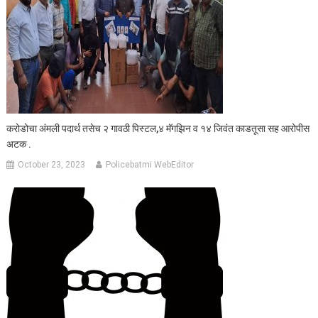
करोडोचा अंमली पदार्थ तसेच २ गावठी पिस्टल,४ मॅगझिन व १४ जिवंत काडतूसा सह आरोपीस
अटक .
October 23, 2023
Policebatmi WebEditor