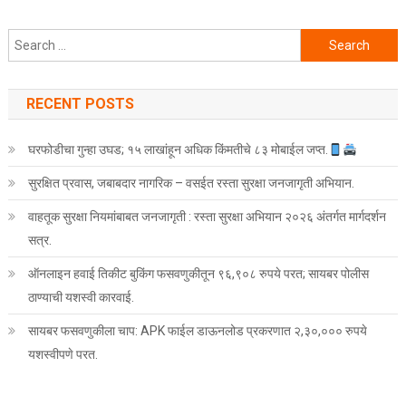
Search for:
RECENT POSTS
घरफोडीचा गुन्हा उघड; १५ लाखांहून अधिक किंमतीचे ८३ मोबाईल जप्त.
सुरक्षित प्रवास, जबाबदार नागरिक – वसईत रस्ता सुरक्षा जनजागृती अभियान.
वाहतूक सुरक्षा नियमांबाबत जनजागृती : रस्ता सुरक्षा अभियान २०२६ अंतर्गत मार्गदर्शन
सत्र.
ऑनलाइन हवाई तिकीट बुकिंग फसवणुकीतून ९६,९०८ रुपये परत; सायबर पोलीस
ठाण्याची यशस्वी कारवाई.
सायबर फसवणुकीला चाप: APK फाईल डाऊनलोड प्रकरणात २,३०,००० रुपये
यशस्वीपणे परत.