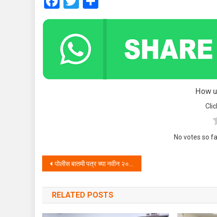
Facebook
Twitter
Share
How us
Clic
No votes so far
Post navigation
पोलीस बातमी पत्र च्या नवीन २०२१ दिनदर्शिकेला मिळाल्या शुभेच्छा
RELATED POSTS