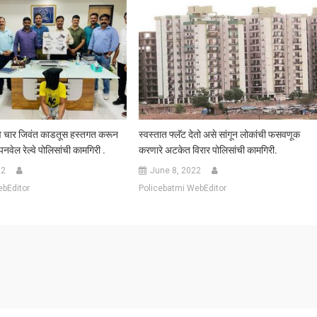
 व चार जिवंत काडतूस हस्तगत करून
स्वस्तात फ्लॅट देतो असे सांगून लोकांची फसवणूक
ेल रेल्वे पोलिसांची कामगिरी .
करणारे अटकेत विरार पोलिसांची कामगिरी.
22
June 8, 2022
ebEditor
Policebatmi WebEditor