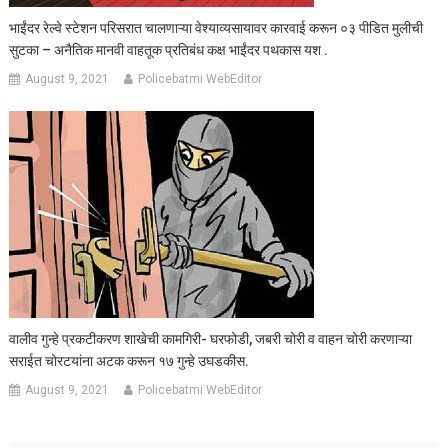
भाईंदर रेल्वे स्टेशन परिसरात चालणाऱ्या वेश्याव्यसायावर कारवाई करून ०३ पीडित मुलीची
सुटका – अनैतिक मानवी वाहतूक प्रतिबंध कक्ष भाईंदर पथकास यश .
August 9, 2021
Policebatmi WebEditor
वालीव गुन्हे प्रकटीकरण शाखेची कामगिरी- घरफोडी, जबरी चोरी व वाहन चोरी करणाऱ्या
सराईत चोरटयांना अटक करून १७ गुन्हे उघडकीस.
August 9, 2021
Policebatmi WebEditor