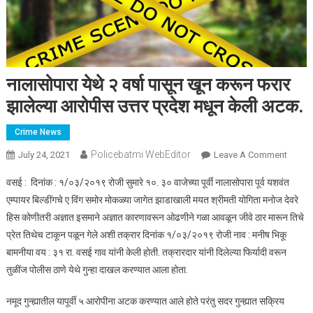
नालासोपारा येथे २ वर्षा पासून खून करून फरार
झालेल्या आरोपीस उत्तर प्रदेश मधून केली अटक.
Crime News
Policebatmi WebEditor
July 24, 2021
Leave A Comment
On
नालासोप
वसई : दिनांक : १/०३/२०१९ रोजी सुमारे १०. ३० वाजेच्या पूर्वी नालासोपारा पूर्व यशवंत
येथे २ वर्
एम्पायर बिल्डींगचे ए विंग समोर मोकळ्या जागेत झाडाखाली मयत श्रीमती योगिता मनोज देवरे
पासून ख
हिस कोणीतरी अज्ञात इसमाने अज्ञात कारणावरून ओढणीने गळा आवळून जीवे ठार मारून तिचे
करून
प्रेत तिथेच टाकून पळून गेले अशी तक्रार दिनांक १/०३/२०१९ रोजी नाव : मनीष भिकू
फरार
झालेल्या
बामनीया वय : ३१ रा. वसई गाव यांनी केली होती. तक्रारदार यांनी दिलेल्या फिर्यादी वरून
आरोपी
तुळींज पोलीस ठाणे येथे गुन्हा दाखल करण्यात आला होता.
उत्तर
प्रदेश 
नमूद गुन्ह्यातील यापूर्वी ५ आरोपीना अटक करण्यात आले होते परंतु सदर गुन्ह्यात सक्रिय