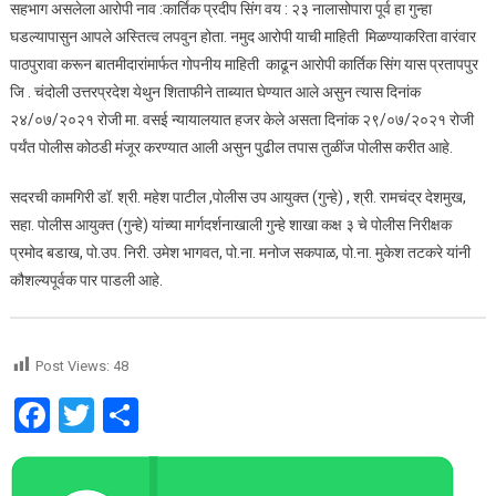
केली
सहभाग असलेला आरोपी नाव :कार्तिक प्रदीप सिंग वय : २३ नालासोपारा पूर्व हा गुन्हा
अटक.
घडल्यापासुन आपले अस्तित्व लपवुन होता. नमुद आरोपी याची माहिती मिळण्याकरिता वारंवार
पाठपुरावा करून बातमीदारांमार्फत गोपनीय माहिती काढून आरोपी कार्तिक सिंग यास प्रतापपुर
जि . चंदोली उत्तरप्रदेश येथुन शिताफीने ताब्यात घेण्यात आले असुन त्यास दिनांक
२४/०७/२०२१ रोजी मा. वसई न्यायालयात हजर केले असता दिनांक २९/०७/२०२१ रोजी
पर्यंत पोलीस कोठडी मंजूर करण्यात आली असुन पुढील तपास तुळींज पोलीस करीत आहे.
सदरची कामगिरी डॉ. श्री. महेश पाटील ,पोलीस उप आयुक्त (गुन्हे) , श्री. रामचंद्र देशमुख,
सहा. पोलीस आयुक्त (गुन्हे) यांच्या मार्गदर्शनाखाली गुन्हे शाखा कक्ष ३ चे पोलीस निरीक्षक
प्रमोद बडाख, पो.उप. निरी. उमेश भागवत, पो.ना. मनोज सकपाळ, पो.ना. मुकेश तटकरे यांनी
कौशल्यपूर्वक पार पाडली आहे.
Post Views:
48
Facebook
Twitter
Share