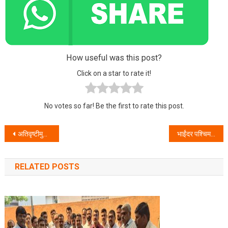
How useful was this post?
Click on a star to rate it!
No votes so far! Be the first to rate this post.
Post navigation
अतिवृष्टीमुळे दुर्घटना टाळण्यासाठी डोंगरउतारांवरील गावे व वस्त्यांमधील रहिवाशांनी स्थलांतरासाठी प्रशासनास सहकार्य करावे- मुख्यमंत्री उद्धव ठाकरे
भाईंदर पश्चिम येथील अत्यंत क्लिष्ट खुनाच्या गुन्ह्याची उकल करून ३ आरोपी ताब्यात गुन्हे शाखा युनिट १ काशिमीरा यांची कामगिरी.
RELATED POSTS