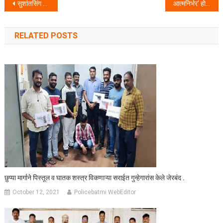
Post navigation
सुशांतसिंग राजपूत मामला आदित्य ठाकरे याना ओळखत नाही रिया चक्रवर्ती
आत्मनिर्भर’ होण्याचा ढोल वाजवून प्रश्न सुटणार नाही; शिवसेनेची टीका
RELATED POSTS
छुप्या मार्गाने पिस्तूल व घातक शस्त्र विकणाऱ्या सराईत गुन्हेगारांस केले जेरबंद .
October 12, 2021
Policebatmi WebEditor