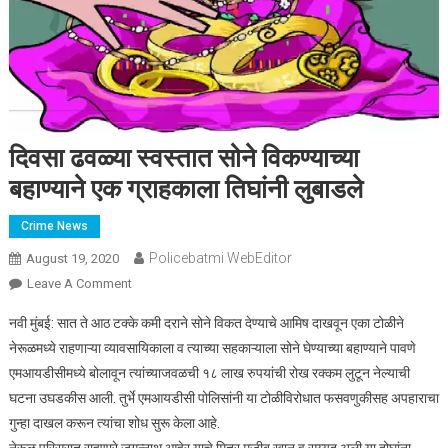
दिवसा ढवळ्या स्वस्तात सोने विकण्याच्या
बहाण्याने एक ग्राहकाला तिघांनी लुबाडले
Crime News
Policebatmi WebEditor
August 19, 2020
Leave A Comment
On दिवसा ढवळ्या स्वस्तात सोने विकण्याच्या बहाण्याने एक ग्राहकाला
तिघांनी लुबाडले
नवी मुंबई: सात ते आठ टक्के कमी दराने सोने विकत देण्याचे आमिष दाखवून एका टोळीने
नेरूळमध्ये राहणाऱ्या व्यावसायिकाला व त्याच्या सहकाऱ्याला सोने घेण्याच्या बहाण्याने पावणे
एमआयडीसीमध्ये बोलावून त्यांच्याजवळची १८ लाख रुपयांची रोख रक्कम लुटून नेल्याची
घटना उघडकीस आली. तुर्भे एमआयडीसी पोलिसांनी या टोळीविरोधात फसवणुकीसह अपहाराचा
गुन्हा दाखल करून त्यांचा शोध सुरू केला आहे.