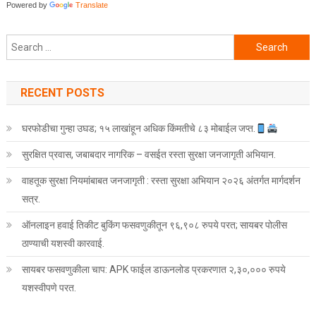
Powered by
Translate
Search for:
RECENT POSTS
घरफोडीचा गुन्हा उघड; १५ लाखांहून अधिक किंमतीचे ८३ मोबाईल जप्त.
सुरक्षित प्रवास, जबाबदार नागरिक – वसईत रस्ता सुरक्षा जनजागृती अभियान.
वाहतूक सुरक्षा नियमांबाबत जनजागृती : रस्ता सुरक्षा अभियान २०२६ अंतर्गत मार्गदर्शन
सत्र.
ऑनलाइन हवाई तिकीट बुकिंग फसवणुकीतून ९६,९०८ रुपये परत; सायबर पोलीस
ठाण्याची यशस्वी कारवाई.
सायबर फसवणुकीला चाप: APK फाईल डाऊनलोड प्रकरणात २,३०,००० रुपये
यशस्वीपणे परत.