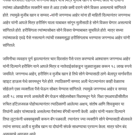
नेरूळ परिसरात राहणारे जगन्नाथ आहेर याचे मित्र मुजीब खान व सय्यद अली या दोघांना
त्यांच्या ओळखीतील व्यक्तीने सात ते आठ टक्के कमी दराने सोने विकत असल्याचे सांगितले
होते. त्यामुळे मुजीब खान व सय्यद
यांनी जगन्नाथ आहेर यांना ही माहिती दिल्यानंतर जगन्नाथ
आहेर यांनी आपले मित्र हरीसिंग याला याबाबत सांगून मुलीसाठी हे सोने विकत घेणार असल्याचे
सांगितले होते. हरीसिंगला त्यांच्यासोबत सोने विकत घेण्याबाबत सुचविले होते. मात्र सध्या
त्यांच्याकडे एवढे पैसे नसल्याने त्यांची रक्कमसुद्धा हरीसिंगलाच भरण्यास जगन्नाथ आहेर यांनी
सांगितले.
जमिनीचा व्यवहार पूर्ण झाल्यानंतर चार दिवसांत पैसे परत करण्याचे आश्वासन जगन्नाथ आहेर
यांनी दिल्याने हरीसिंग याने आपले मित्र व नातेवाईकांकडून जुळवाजुळव करून १८ लाख रुपये
जमविले. जगन्नाथ आहेर, हरीसिंग व मुजीब खान हे तिघे सोने घेण्यासाठी ठाणे-बेलापूर मार्गावरील
व्हाइट हाऊस येथे कारमधून गेले होते. त्याठिकाणी सय्यद अली भेटल्यानंतर काही वेळातच
सोहेलने एका व्यक्तीला पैसे घेऊन सोबत येण्यास सांगितले. त्यामुळे जगन्नाथ आहेर व सय्यद
अली १८ लाख रुपये असलेली बॅग घेऊन सोहेलसोबत रिक्षामधून गेले. रिक्षा एमआयडीसीतील
रुचित हॉटेलजवळ पोहोचल्यानंतर त्याठिकाणी आलेल्या अक्षय, संतोष आणि शिवकुमार या
तिघांनी आहेर यांच्याकडे असलेल्या पैशांच्या बॅगेची मागणी केली. आहेर यांनी नकार दिल्याने
तिघा लुटारूंनी धक्काबुक्की करून बॅग पळवली. त्यानंतर ज्या व्यक्तीने सोने घेण्यासाठी बोलावले
त्यांना सय्यद अली व मुजीब खान या दोघांनी संपर्क साधण्याचा प्रयत्न केला. मात्र फोन बंद
असल्याचे आढळून आले.