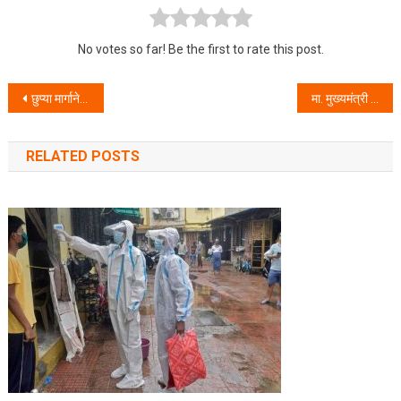
No votes so far! Be the first to rate this post.
Post navigation
छुप्या मार्गाने पिस्तूल व घातक शस्त्र विकणाऱ्या सराईत गुन्हेगारांस केले जेरबंद .
मा. मुख्यमंत्री उद्धव ठाकरे यांनी विजयादशामिनिमित्त दिली पोलिसांना ‘गुड न्यूज.’
RELATED POSTS