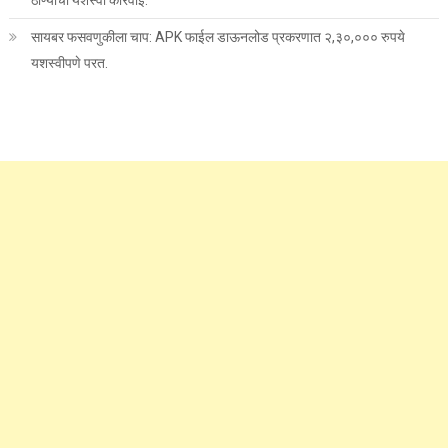
ठाण्याची यशस्वी कारवाई.
सायबर फसवणुकीला चाप: APK फाईल डाऊनलोड प्रकरणात २,३०,००० रुपये
यशस्वीपणे परत.