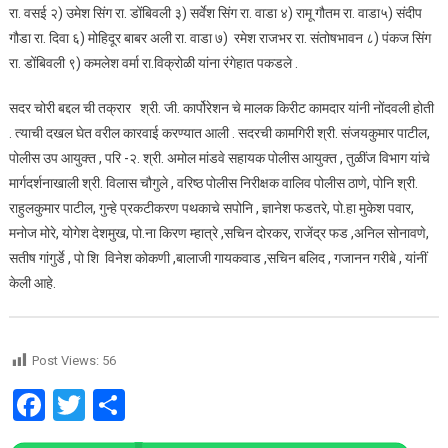
रा. वसई २) उमेश सिंग रा. डोंबिवली ३) सर्वेश सिंग रा. वाडा ४) रामू गौतम रा. वाडा५) संदीप
गौडा रा. दिवा ६) मोहिदूर बाबर अली रा. वाडा ७) रमेश राजभर रा. संतोषभावन ८) पंकज सिंग
रा. डोंबिवली ९) कमलेश वर्मा रा.विक्रोळी यांना रंगेहात पकडले .
सदर चोरी बद्दल ची तक्रार श्री. जी. कार्पोरेशन चे मालक किरीट कामदार यांनी नोंदवली होती
. त्याची दखल घेत वरील कारवाई करण्यात आली . सदरची कामगिरी श्री. संजयकुमार पाटील,
पोलीस उप आयुक्त , परि -२. श्री. अमोल मांडवे सहायक पोलीस आयुक्त , तुळींज विभाग यांचे
मार्गदर्शनाखाली श्री. विलास चौगुले , वरिष्ठ पोलीस निरीक्षक वालिव पोलीस ठाणे, पोनि श्री.
राहुलकुमार पाटील, गुन्हे प्रकटीकरण पथकाचे सपोनि , ज्ञानेश फडतरे, पो.हा मुकेश पवार,
मनोज मोरे, योगेश देशमुख, पो.ना किरण म्हात्रे ,सचिन दोरकर, राजेंद्र फड ,अनिल सोनावणे,
सतीष गांगुर्डे , पो शि विनेश कोकणी ,बालाजी गायकवाड ,सचिन बलिद , गजानन गरीबे , यांनीं
केली आहे.
Post Views:
56
Facebook
Twitter
Share