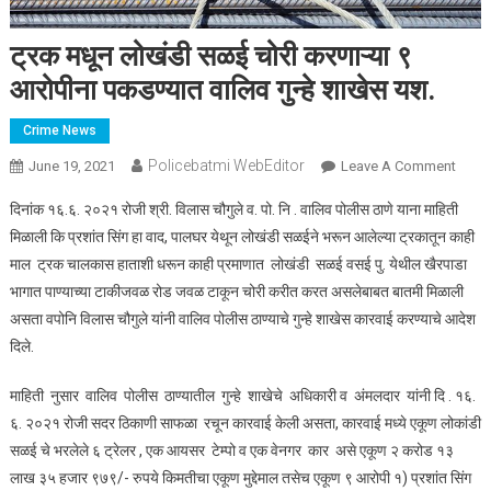
ट्रक मधून लोखंडी सळई चोरी करणाऱ्या ९
आरोपीना पकडण्यात वालिव गुन्हे शाखेस यश.
Crime News
Policebatmi WebEditor
June 19, 2021
Leave A Comment
On ट्
मधून
दिनांक १६.६. २०२१ रोजी श्री. विलास चौगुले व. पो. नि . वालिव पोलीस ठाणे याना माहिती
लोखंड
मिळाली कि प्रशांत सिंग हा वाद, पालघर येथून लोखंडी सळईने भरून आलेल्या ट्रकातून काही
सळई
माल ट्रक चालकास हाताशी धरून काही प्रमाणात लोखंडी सळई वसई पु. येथील खैरपाडा
चोरी
भागात पाण्याच्या टाकीजवळ रोड जवळ टाकून चोरी करीत करत असलेबाबत बातमी मिळाली
करणाऱ्
९
असता वपोनि विलास चौगुले यांनी वालिव पोलीस ठाण्याचे गुन्हे शाखेस कारवाई करण्याचे आदेश
आरोपी
दिले.
पकडण्
वालिव
माहिती नुसार वालिव पोलीस ठाण्यातील गुन्हे शाखेचे अधिकारी व अंमलदार यांनी दि . १६.
गुन्हे
६. २०२१ रोजी सदर ठिकाणी साफळा रचून कारवाई केली असता, कारवाई मध्ये एकूण लोकांडी
शाखेस
सळई चे भरलेले ६ ट्रेलर , एक आयसर टेम्पो व एक वेनगर कार असे एकूण २ करोड १३
यश.
लाख ३५ हजार ९७९/- रुपये किमतीचा एकूण मुद्देमाल तसेच एकूण ९ आरोपी १) प्रशांत सिंग