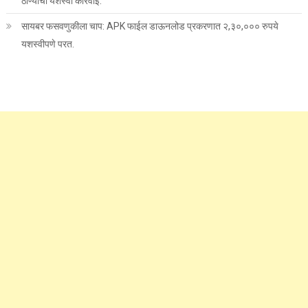
ठाण्याची यशस्वी कारवाई.
सायबर फसवणुकीला चाप: APK फाईल डाऊनलोड प्रकरणात २,३०,००० रुपये
यशस्वीपणे परत.