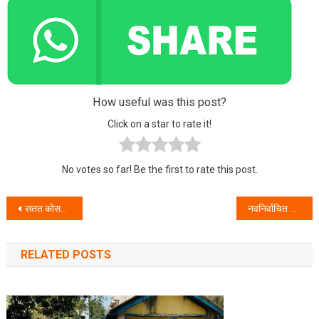
How useful was this post?
Click on a star to rate it!
No votes so far! Be the first to rate this post.
Post navigation
सतत कोसळणाऱ्या पावसामुळे भाईंदर येथे जुन्या इमारतीचा छताचा भाग कोसळून एकाचा मृत्यू .
नवनिर्वाचित आयुक्त यांच्या सावधगिरीमुळे व अथक प्रयत्नामुळे मीरा भाईंदर कोविड मुक्त .
RELATED POSTS