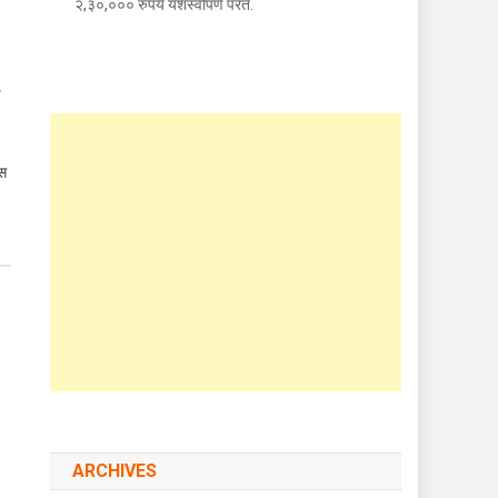
२,३०,००० रुपये यशस्वीपणे परत.
े
ीस
ARCHIVES