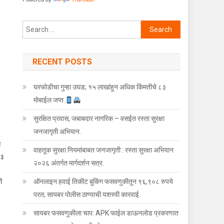
Search for:
RECENT POSTS
घरफोडीचा गुन्हा उघड; १५ लाखांहून अधिक किंमतीचे ८३
मोबाईल जप्त.
सुरक्षित प्रवास, जबाबदार नागरिक – वसईत रस्ता सुरक्षा
ी उकल.
जनजागृती अभियान.
स
वाहतूक सुरक्षा नियमांबाबत जनजागृती : रस्ता सुरक्षा अभियान
२३
२०२६ अंतर्गत मार्गदर्शन सत्र.
ी
ऑनलाइन हवाई तिकीट बुकिंग फसवणुकीतून ९६,९०८ रुपये
परत; सायबर पोलीस ठाण्याची यशस्वी कारवाई.
सायबर फसवणुकीला चाप: APK फाईल डाऊनलोड प्रकरणात