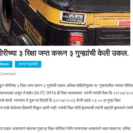
ोरीच्या ३ रिक्षा जप्त करून ३ गुन्ह्यांची केली उकल.
l News
ताज्या घडामोडी
 Comment
On चोरी करणाऱ्या गुन्हेगाराकडून पोलिसांनी चोरीच्या ३ रिक्षा जप्त करून ३ गुन्ह्यांची केल
डुन चोरीच्या ३ रिक्षा जप्त करुन ३ गुन्हांची उकल अधिक माहितीनुसार या गुन्हयातील नवघर पोलि
ाय- रिक्षाचालक असुन ते MH-04-FC-9916 ही रिक्षा चालवतात. त्यांनी त्यांची रिक्षा दि.२९/०७/२०
 पार्क केली. त्यानंतर ते दुस-या दिवशी दि.३०/०७/२०२३ रोजी पहाटे ०३.०० वा पुन्हा रिक्षा
ना पार्क केलेल्या ठिकाणी मिळुन आली नाही. त्यांची रिक्षा चोरी झाल्याची त्यांनी खात्री झाल्याने त्यांन
रंवार घडत असल्याने सदरचा गुन्हा हा रिक्षा चोरीचा गंभीर स्वरुपाचा असल्याने सदर बाबत मा. वरिष्ठ