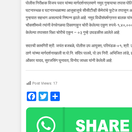
पोलीस निरीक्षक विजय पवार यांच्या मार्गदर्शनाप्रमाणे नमुद गुन्हयाचा तपास प
घटनास्थळ व घटनास्थळाच्या आजुबाजुचे सीसीटीव्ही कॅमेरांचे फुटेज तपासुन आ
गुन्हयात सहभाग असल्याचे निष्पन्न झाले आहे. नमुद विधीसंघर्षग्रस्त बालक यांच
चौकशीमध्ये त्यांनी वेगवेगळया ठिकाणाहुन चोरी केलेल्या एकुण रुपये-१,४०,००
केलेल्या तपासात रिक्षा चोरीचे एकुन – ०३ गुन्हे उघडकीस आलेले आहे.
सदरची कामगिरी श्री. जयंत बजबळे, पोलीस उप आयुक्त, परिमंडळ-०१, श्री. उ
ठाणे यांच्या मार्गदर्शनाखाली स.पो.नि. संदिप पालवे, पो.उप निरी. अभिजित लांडे
ओंकार यादव, सुरजसिंग घुनावत, विनोद जाधव यांनी केलेली आहे.
Post Views:
17
Facebook
Twitter
Share