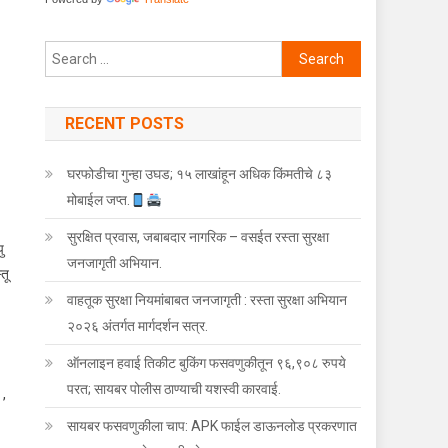
Search for:
RECENT POSTS
. काशिमीरा पोलीस स्टेशन ची कारवाई .
घरफोडीचा गुन्हा उघड; १५ लाखांहून अधिक किंमतीचे ८३
मोबाईल जप्त.
सुरक्षित प्रवास, जबाबदार नागरिक – वसईत रस्ता सुरक्षा
ु
जनजागृती अभियान.
तू
वाहतूक सुरक्षा नियमांबाबत जनजागृती : रस्ता सुरक्षा अभियान
२०२६ अंतर्गत मार्गदर्शन सत्र.
ऑनलाइन हवाई तिकीट बुकिंग फसवणुकीतून ९६,९०८ रुपये
परत; सायबर पोलीस ठाण्याची यशस्वी कारवाई.
 ,
सायबर फसवणुकीला चाप: APK फाईल डाऊनलोड प्रकरणात