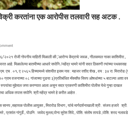
 विक्री करतांना एक आरोपीस तलवारी सह अटक .
Comment
On गांजा व प्रतिबंधित मॅक्सॉफ सिरप औषध विक्री करतांना एक आरोपीस तलवारी सह अटक 
 २६/०६/२०२१ रोजी गोपनीय माहिती मिळाली की ,’आरोग्य केंद्राचे जवळ , नीलकमल नाका काशिमीरा ,
रत आहे. मिळालेल्या बातमीच्या आधारे सपोनि /महेंद्र भामरे यांनी सदर ठिकाणी त्यांच्या पथकासह
एम. एच . ०१, ए २५६५ हिच्यामध्ये संशयीत इसम नाव : महजर रशीद शेख , वय : ३४ रा. मिरारोड (प
१० ग्राम वजनाच्या ०८ गांजाच्या पुडया ३)प्रतिबंधित मॅक्सॉफ सिरप ओषधांच्या ५ बाटल्या अशा वस्
ुपयांचा मुद्देमाल जप्त करण्यात आला असुन सदर प्रकरणी काशिमीरा पोलीस येथे गुन्हा दाखल
ा अधिक तपास सपोनि. श्री महेंद्र भामरे हे करीत आहेत .
सानप ,सहायक पोलीस आयुक्त , मिरारोड विभाग , यांचे मार्गदर्शनाखाली श्री . संजय हजारे श्री.
 , प्रशांत गांगुर्डे , पोउनि . जावेद मुल्ला,पोना.सुरेश शिंदे , पोशि. संतोष तायडे ,पोशि. शरद नलावडे