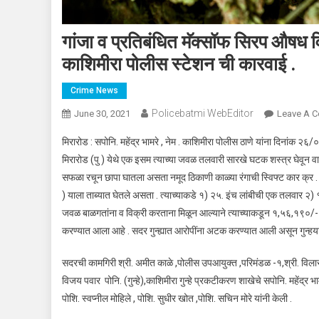
गांजा व प्रतिबंधित मॅक्सॉफ सिरप औषध
काशिमीरा पोलीस स्टेशन ची कारवाई .
Crime News
Policebatmi WebEditor
June 30, 2021
Leave A 
मिरारोड : सपोनि. महेंद्र भामरे , नेम . काशिमीरा पोलीस ठाणे यांना दिनांक
मिरारोड (पु ) येथे एक इसम त्याच्या जवळ तलवारी सारखे घटक शस्त्र घेवून वाव
सफळा रचून छापा घातला असता नमूद ठिकाणी काळ्या रंगाची स्विफ्ट कार क्र . 
) याला ताब्यात घेतले असता . त्याच्याकडे १) २५. इंच लांबीची एक तलवार २) 
जवळ बाळगतांना व विक्री करताना मिळून आल्याने त्याच्याकडून १,५६,१९०/- र
करण्यात आला आहे . सदर गुन्ह्यात आरोपींना अटक करण्यात आली असून गुन्हयाच
सदरची कामगिरी श्री. अमीत काळे ,पोलीस उपआयुक्त ,परिमंडळ -१,श्री. विलास 
विजय पवार पोनि. (गुन्हे),काशिमीरा गुन्हे प्रकटीकरण शाखेचे सपोनि. महेंद्र भामरे
पोशि. स्वप्नील मोहिले , पोशि. सुधीर खोत ,पोशि. सचिन मोरे यांनी केली .