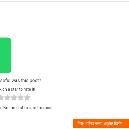
eful was this post?
k on a star to rate it!
! Be the first to rate this post.
मिरा- भाईंदर मनपा आयुक्त दिलीप ढोले यांनी कोव्हीड -19 चे उल्लंघन करणाऱ्यावर केली धडक कारवाई.