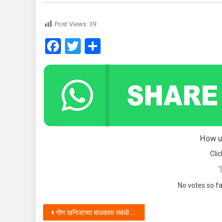
Post Views:
39
Facebook
Twitter
Share
How us
Clic
No votes so far
Post navigation
गौण खनिजाच्या बांधकामा संबंधी १ जुले २०२१ रोजी पासून राज्यात नवीन दर लागु होणार .