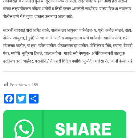
रक्कमेसह ०२ पिडित मुलीची सुटका करण्यात आली. सदर बाबत पोहवा उमेश हरी पाटील
यांच्या तक्रारीवरून महिला आरोपी व तिची फरार असलेली साथीदार यांच्या विरुध्द नयानगर
पोलीस ठाणे येथे गुन्हा दाखल करण्यात आला आहे.
सदरची कारवाई श्री अमित काळे, पोलीस उप आयुक्त, परिमंडळ-१, श्री. अमोल मांडवे, सहा.
पोलीस आयुक्त, (गुन्हे) मि. भा. व. वि. पोलीस आयुक्तालय यांचे मार्गदर्शनाखाली वपोनि. श्री.
संपतराव पाटील, पो.हवा. उमेश पाटील, पोहवारामचंद्र पाटील, पोशिकेशव शिंदे, मपोना वैष्णवी
यंबर, मपोशि सुप्रिया तिवले, चालक पोना गावडे सर्व नेमणुक- अनैतिक मानवी वाहतुक
प्रतिबंध कक्ष, भाईंदर, मसपोनि./ तेजश्री शिंदे व मपोशि जुन्नेदी- भरोसा सेल यांनी केली आहे.
Post Views:
158
Facebook
Twitter
Share