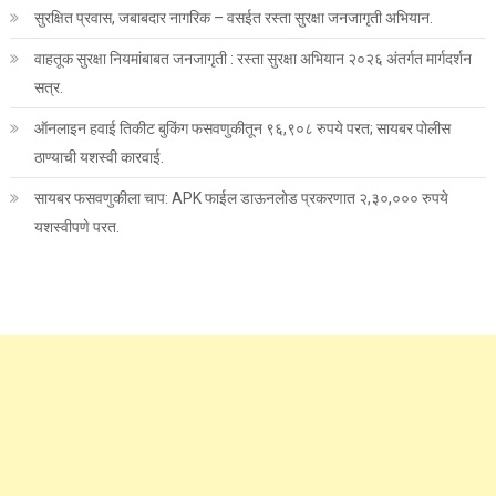
सुरक्षित प्रवास, जबाबदार नागरिक – वसईत रस्ता सुरक्षा जनजागृती अभियान.
वाहतूक सुरक्षा नियमांबाबत जनजागृती : रस्ता सुरक्षा अभियान २०२६ अंतर्गत मार्गदर्शन
सत्र.
ऑनलाइन हवाई तिकीट बुकिंग फसवणुकीतून ९६,९०८ रुपये परत; सायबर पोलीस
ठाण्याची यशस्वी कारवाई.
सायबर फसवणुकीला चाप: APK फाईल डाऊनलोड प्रकरणात २,३०,००० रुपये
यशस्वीपणे परत.