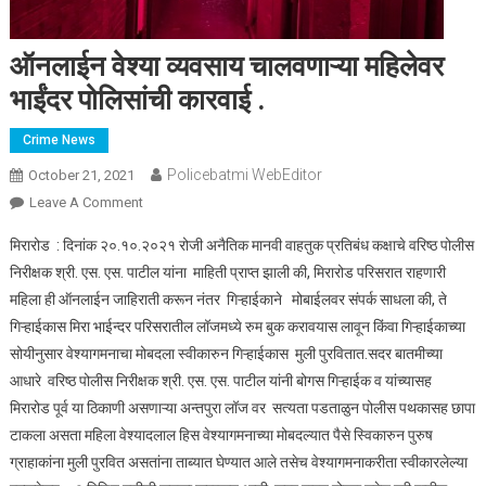
ऑनलाईन वेश्या व्यवसाय चालवणाऱ्या महिलेवर
भाईंदर पोलिसांची कारवाई .
Crime News
Policebatmi WebEditor
October 21, 2021
Leave A Comment
On ऑनलाईन वेश्या व्यवसाय चालवणाऱ्या महिलेवर भाईंदर पोलिसांची
कारवाई .
मिरारोड : दिनांक २०.१०.२०२१ रोजी अनैतिक मानवी वाहतुक प्रतिबंध कक्षाचे वरिष्ठ पोलीस
निरीक्षक श्री. एस. एस. पाटील यांना माहिती प्राप्त झाली की, मिरारोड परिसरात राहणारी
महिला ही ऑनलाईन जाहिराती करून नंतर गिऱ्हाईकाने मोबाईलवर संपर्क साधला की, ते
गिऱ्हाईकास मिरा भाईन्दर परिसरातील लॉजमध्ये रुम बुक करावयास लावून किंवा गिऱ्हाईकाच्या
सोयीनुसार वेश्यागमनाचा मोबदला स्वीकारुन गिऱ्हाईकास मुली पुरवितात.सदर बातमीच्या
आधारे वरिष्ठ पोलीस निरीक्षक श्री. एस. एस. पाटील यांनी बोगस गिऱ्हाईक व यांच्यासह
मिरारोड पूर्व या ठिकाणी असणाऱ्या अन्तपुरा लॉज वर सत्यता पडताळुन पोलीस पथकासह छापा
टाकला असता महिला वेश्यादलाल हिस वेश्यागमनाच्या मोबदल्यात पैसे स्विकारुन पुरुष
ग्राहाकांना मुली पुरवित असतांना ताब्यात घेण्यात आले तसेच वेश्यागमनाकरीता स्वीकारलेल्या