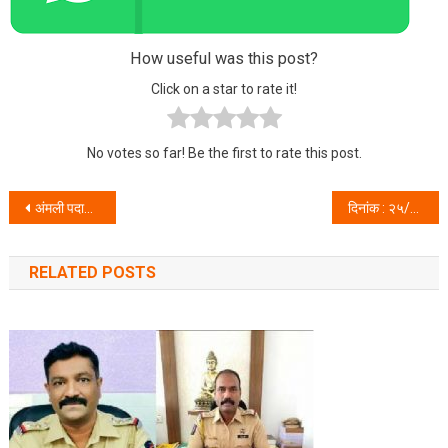
How useful was this post?
Click on a star to rate it!
No votes so far! Be the first to rate this post.
Post navigation
अंमली पदार्थ विरोधी कक्षाची कारवाई-मिरारोड येथे अंमली पदार्थ विकणाऱ्या आरोपींस अटक .
दिनांक : २५/१०/२०२१ गुजरात पोलिसांच्या विविध प्रश्नांसंदर्भात गुजरात पोलिसांची सदिच्छा भेट.
RELATED POSTS