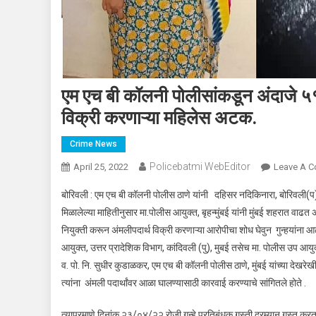
एम एच बी कॉलनी पोलीसांकडून अंदाजे ५१
विक्री करणाऱ्या महिलेस अटक.
Crime News
Policebatmi WebEditor
April 25, 2022
Leave A 
बोरिवली : एम एच बी कॉलनी पोलीस ठाणे यांनी दहिसर नदिकिनारा, बोरिवली(प), 
मिळालेल्या माहितीनुसार मा.पोलीस आयुक्त, बृहन्मुंबई यांनी मुंबई शहरात वाढ
नियुक्ती करून अंमलीपदार्थ विक्री करणाऱ्या आरोपीचा शोध घेवुन गुन्हयांना आळ
आयुक्त, उत्तर प्रादेशिक विभाग, कांदिवली (पु), मुबई तसेच मा. पोलीस उप आयुक
व. पो. नि. सुधीर कुडाळकर, एम एच बी कॉलनी पोलीस ठाणे, मुंबई यांच्या दे
त्यांना अंमली पदार्थांवर आळा घालण्यासाठी कारवाई करण्याचे सांगितले होते .
त्याप्रमाणे दिनांक २३/०४/२२ रोजी गुन्हे प्रतिबंधक गस्ती दरम्यान गस्त 