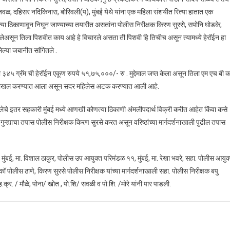
ळेजवळ, दहिसर नदिकिनारा, बोरिवली(प), मुंबई येथे यांना एक महिला संशयीत रित्या हातात एक
या ठिकाणावून निघून जाण्याच्या तयारीत असतांना पोलीस निरीक्षक किरण सुरसे, सपोनि घोडके,
तलेअसून तिला पिशवीत काय आहे हे विचारले असता ती पिशवी हि तिचीच असून त्यामध्ये हेरॉईन हा
ेल्या जबानीत सांगितले .
३४५ ग्रॅम ची हेरॉईन एकूण रुपये ५१,७५,०००/- रु . मुद्देमाल जप्त केला असून तिला एम एच बी क
ुन्हा दाखल करण्यात आला असून सदर महिलेस अटक करण्यात आली आहे.
ेचे इतर सहकारी मुंबई मध्ये आणखी कोणत्या ठिकाणी अंमलीपदार्थ विक्री करीत आहेत किंवा कसे
ाचा तपास पोलीस निरीक्षक किरण सुरसे करत असून वरिष्ठांच्या मार्गदर्शनाखाली पुढील तपास
 मुंबई, मा. विशाल ठाकुर, पोलीस उप आयुक्त परिमंडळ ११, मुंबई, मा. रेखा भवरे, सहा. पोलीस आयुक
कॉ पोलीस ठाणे, किरण सुरसे पोलीस निरीक्षक यांच्या मार्गदर्शनाखाली सहा. पोलीस निरीक्षक बपु
र. / मौळे, पोना/ खोत , पो.शि/ सवळी व पो.शि. /मोरे यांनी पार पाडली.