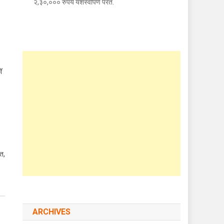
२,३०,००० रुपये यशस्वीपणे परत.
ॉ
्त,
ARCHIVES