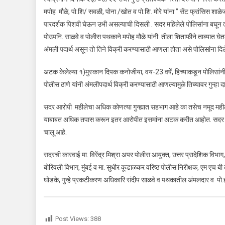
मपोह मौळे, पो.शि/ सवळी, पोना /खोत व पो.शि. मोरे यांना ” सेंट फ्रांसिस शा
पारदर्शक पिशवी घेऊन उभी असल्याची दिसली . सदर महिलेले पोलिसांना बघून त्
पोउपनि. साळवे व पोलीस पथकाने मपोह मौळे यांनी तीला शिताफीने ताब्यात घे
अंमली पदार्थ असून तो तिने विक्री करण्यासाठी आणला होता असे पोलिसांना दिल
अटक केलेल्या १)मुस्कान दिपक कनोजीया, वय-23 वर्षे, हिच्याकडून पोलिसांनी 
पोलीस ठाणे यांनी अंमलीपदार्थ विक्री करण्यासाठी आणल्यामुळे तिच्यावर ग
सदर आरोपी महीलेचा अधिक कोणत्या गुन्ह्यात सहभाग आहे का तसेच नमूद महील
याबाबत अधिक तपास करून इतर आरोपीत इसमांना अटक करीत आहोत. सदर गुन्ह्य
चालू आहे.
सदरची कारवाई मा. विरेंद्र मिश्रा अपर पोलीस आयुक्त, उत्तर प्रादेशिक विभाग,
बोरिवली विभाग, मुंबई व मा. सुधीर कूडाळकर वरिष्ठ पोलीस निरीक्षक, एम एच बी 
घोडके, गुन्हे प्रकटीकरण अधिकारि संदीप साळवे व पथकातील अंमलदार व पो.ह.क्
Post Views:
388