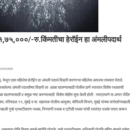
,७५,०००/-रु.किंमतीचा हेरॉईन हा अंमलीपदार्थ
Comment
On एम एच बी कॉलनी पोलीसांकडून अंदाजे ५१,७५,०००/-रु.किंमतीचा हेरॉईन हा अंमलीपदार्
येथून एका महिलेस हेरॉईन हा अंमली पदार्थ विक्री करणाऱ्या महिलेस आपल्या ताब्यात घेतले.
त असलेल्या अंमली पदार्थांच्या विक्री ला आळा घालण्यासाठी पोलीस ठाणे स्तरावर विशेष पथकाची
ा घालण्यासाठी व समुळ नष्ट करण्यासाठी विशेष मोहीम सुरू केली होती . त्याप्रमाणे मा.अप्पर पोल
्त, परिमंडळ ११, मुंबई व मा. सहायक पोलीस आयुक्त, बोरिवली विभाग, मुंबई यांच्या मार्गदर्शनाखाल
खरेखीखाली गुन्हे प्रकटीकरण पथक, निगराणी पथक व एटीसी पथक यांची स्वतंत्र पथके तयार करून
करत असताना पोनि किरण सुरसे,सपोनि घोडके ,गुन्हे प्रकटीकरण अधिकारी पोउनि संदिप साळवे तसेच