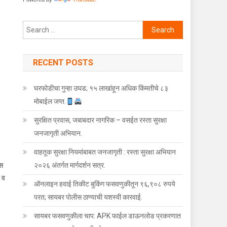
Search for:
RECENT POSTS
घरफोडीचा गुन्हा उघड; १५ लाखांहून अधिक किंमतीचे ८३
मोबाईल जप्त.
थ विक्री करणाऱ्या महिलेस अटक.
सुरक्षित प्रवास, जबाबदार नागरिक – वसईत रस्ता सुरक्षा
जनजागृती अभियान.
वाहतूक सुरक्षा नियमांबाबत जनजागृती : रस्ता सुरक्षा अभियान
िस
२०२६ अंतर्गत मार्गदर्शन सत्र.
ी व
ऑनलाइन हवाई तिकीट बुकिंग फसवणुकीतून ९६,९०८ रुपये
परत; सायबर पोलीस ठाण्याची यशस्वी कारवाई.
सायबर फसवणुकीला चाप: APK फाईल डाऊनलोड प्रकरणात