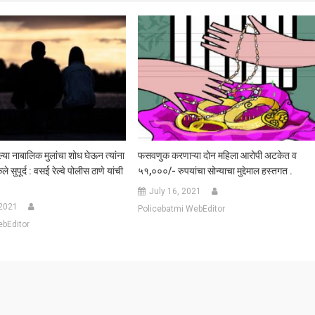
ल्या नाबालिक मुलांचा शोध घेऊन त्यांना
फसवणुक करणाऱ्या दोन महिला आरोपी अटकेत व
ले सुपूर्द : वसई रेल्वे पोलीस ठाणे यांची
५१,०००/- रुपयांचा सोन्याचा मुद्देमाल हस्तगत .
July 16, 2021
 2021
Policebatmi WebEditor
ebEditor