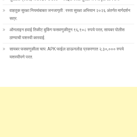
वाहतूक सुरक्षा नियमांबाबत जनजागृती : रस्ता सुरक्षा अभियान २०२६ अंतर्गत मार्गदर्शन
सत्र.
ऑनलाइन हवाई तिकीट बुकिंग फसवणुकीतून ९६,९०८ रुपये परत; सायबर पोलीस
ठाण्याची यशस्वी कारवाई.
सायबर फसवणुकीला चाप: APK फाईल डाऊनलोड प्रकरणात २,३०,००० रुपये
यशस्वीपणे परत.