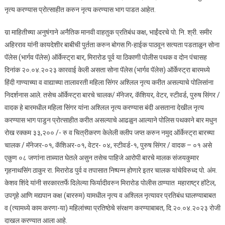
सोना
नृत्य करण्यास प्रोत्साहीत करुन नृत्य करण्यास भाग पाडत आहेत.
पॅलेस
ऑर्केस्ट
य़ा माहितीच्या अनुषंगाने अनैतिक मानवी वाहतुक प्रतिबंध कक्ष, भाईंदरचे पो. नि. श्री. समीर
बार वर
अहिरराव यांनी कायदेशीर बाबीची पुर्तता करुन बोगस गि-हाईक पाठवून सत्यता पडताळुन सोना
केली
पॅलेस (भार्गव पॅलेस) ऑर्केस्ट्रा बार, मिरारोड पूर्व या ठिकाणी पोलीस पथक व दोन पंचासह
कारवाई
दिनांक २०.०४.२०२३ कारवाई केली असता सोना पॅलेस (भार्गव पॅलेस) ऑर्केस्ट्रा बारमध्ये
हिंदी गाण्याच्या व वाद्याच्या तालावरती महिला सिंगर अश्लिल नृत्य करीत असल्याचे पोलिसांना
निदर्शनास आले. तसेच ऑर्केस्ट्रा बारचे चालक/ मॅनेजर, कॅशियर, वेटर, स्टीवर्ड, पुरुष सिंगर /
वादक हे बारमधील महिला सिंगर यांना अश्लिल नृत्य करण्यास बंदी असताना देखील नृत्य
करण्यास भाग पाडुन प्रोत्साहीत करीत असल्याचे आढळुन आल्याने पोलिस पथकाने बार मधुन
रोख रक्कम ३३,२०० /- रु व चित्रीकरण केलेली क्लीप जप्त करुन नमुद ऑर्केस्ट्रा बारच्या
चालक / मॅनेजर-०१, कॅशिअर-०१, वेटर- ०४, स्टीवर्ड-१, पुरुष सिंगर / वादक – ०१ असे
एकुण ०८ जणांना ताब्यात घेतले असुन तसेच पाहिजे आरोपी बारचे मालक संजयकुमार
गृहनाथसिंग ठाकुर रा. मिरारोड पुर्व व तपासात निष्पन्न होणारे इतर चालक यांचेविरुध्द पो. अंम.
केशव शिंदे यांनी सरकारतर्फे दिलेल्या फिर्यादीवरुन मिरारोड पोलीस ठाण्यात महाराष्ट्र हॉटेल,
उपगृहे आणि मद्यपान कक्ष (बाररुम) यामधील नृत्य व अश्लिल नृत्यावर प्रतिबंध घालण्याबाबत
व (त्यामध्ये काम करणा-या) महिलांच्या प्रतिष्ठेचे संरक्षण करण्याबाबत, दि.२०.०४.२०२३ रोजी
दाखल करण्यात आला आहे.