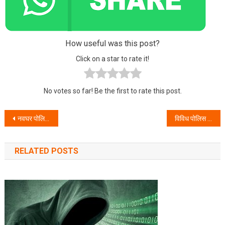
How useful was this post?
Click on a star to rate it!
No votes so far! Be the first to rate this post.
Post navigation
नवघर पोलिस ठाणे यांनी विविध गुन्ह्यांतील हस्तगत केलेला एकूण सर्व मुद्देमाल पिडीत व फिर्यादी यांना मा.पोलिस उपायुक्त यांच्या हस्ते परत करण्यात आला.
विविध पोलिस ठाण्याच्या हद्दीत २५,००,०००/- पंचवीस लाखाचे हस्तगत चोरीचे मोबाईल पोलिस उपायुक्तयांच्या हस्ते नागरिकांना परत.
RELATED POSTS