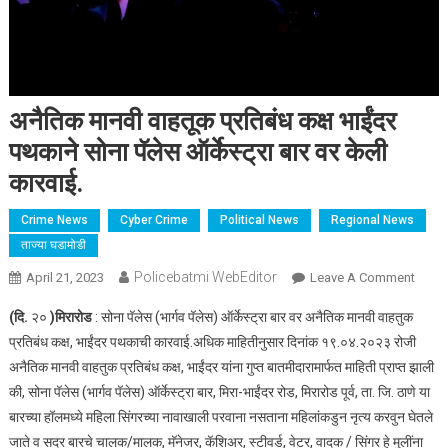
अनैतिक मानवी वाहतूक प्रतिबंध कक्ष भाईंदर
पथकाने सोना पॅलेस ऑर्केस्ट्रा बार वर केली
कारवाई.
Crime News
Cyber Crime
Political News
Regional News
ताज्या घडामोडी
Policebatmi WebEditor
April 21, 2023
Leave A Comment
On
अनैति
(दि.
२०
)मिरारोड
: सोना पॅलेस (भार्गव पॅलेस) ऑर्केस्ट्रा बार वर अनैतिक मानवी वाहतुक
मानवी
प्रतिबंध कक्ष, भाईंदर पथकाची कारवाई.अधिक माहितीनुसार दिनांक १९.०४.२०२३ रोजी
वाहतूक
अनैतिक मानवी वाहतुक प्रतिबंध कक्ष, भाईंदर यांना गुप्त बातमीदारामार्फत माहिती प्राप्त झाली
प्रतिबं
की, सोना पॅलेस (भार्गव पॅलेस) ऑर्केस्ट्रा बार, मिरा-भाईंदर रोड, मिरारोड पूर्व, ता. जि. ठाणे या
कक्ष
भाईंदर
बारच्या हॉलमध्ये महिला सिंगरच्या नावाखाली परवाना नसताना महिलांकडुन नृत्य करवुन घेतले
पथकान
जाते व सदर बारचे चालक/मालक, मॅनेजर, कॅशिअर, स्टीवर्ड, वेटर, वादक / सिंगर हे मुलींना