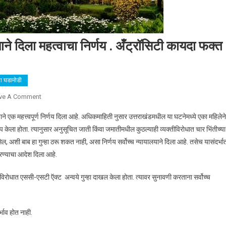
याने दिला महत्वाचा निर्णय . अँट्रॉसिटी कायदा फक्त
या घडामोडी
ve A Comment
On अँट्रॉसिटी कायद्याबाबत सर्वोच्च न्यायालयाने दिला महत्वाचा निर्णय . अँट्रॉसि
 एक महत्त्वपूर्ण निर्णय दिला आहे. अधिकमाहिती नुसार उत्तराखंडमधील या घटनेमध्ये एका महिलेने
ोप केला होता. त्यानुसार अनुसूचित जाती किंवा जमातीमधील कुठल्याही व्यक्तीविरोधात चार भिंतीच्या
 अशी बाब हा गुन्हा ठरू शकत नाही, असा निर्णय सर्वोच्च न्यायालयाने दिला आहे. तसेच यासंदर्भा
करण्याचा आदेश दिला आहे.
तीविरोधात एससी-एसटी ऍक्ट अन्वये गुन्हा दाखल केला होता. त्यावर सुनावणी करताना सर्वोच्च
्भाव होत नाही.