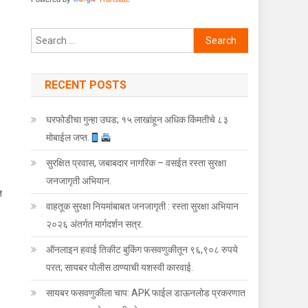
Search for:
RECENT POSTS
घरफोडीचा गुन्हा उघड; १५ लाखांहून अधिक किंमतीचे ८३
टी कायदा फक्त सार्वजनिक ठिकाणीच लागू.
मोबाईल जप्त.
सुरक्षित प्रवास, जबाबदार नागरिक – वसईत रस्ता सुरक्षा
जनजागृती अभियान.
त
वाहतूक सुरक्षा नियमांबाबत जनजागृती : रस्ता सुरक्षा अभियान
२०२६ अंतर्गत मार्गदर्शन सत्र.
ऑनलाइन हवाई तिकीट बुकिंग फसवणुकीतून ९६,९०८ रुपये
परत; सायबर पोलीस ठाण्याची यशस्वी कारवाई.
सायबर फसवणुकीला चाप: APK फाईल डाऊनलोड प्रकरणात