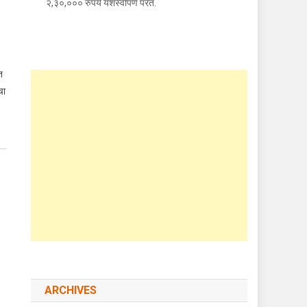
२,३०,००० रुपये यशस्वीपणे परत.
त
चा
ARCHIVES