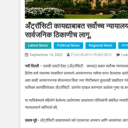
अँट्रॉसिटी कायद्याबाबत सर्वोच्च न्यायाल
सार्वजनिक ठिकाणीच लागू.
Latest News
Political News
Regional News
ताज्
Policebatmi WebEditor
September 14, 2022
Lea
नवी दिल्ली
– एससी-एसटी ऍक्ट (अँट्रॉसिटी कायदा) बाबत सर्वोच्च न्यायालयाने
हितेश वर्मा नावाच्या व्यक्तीवर घरामध्ये अपमानास्पद भाषेचा वापर केल्याचा आर
आत काही अपमानजनक बोलल्यास किंवा ज्या गोष्टीबाबत कुठलाही साक्षीदार नसेल,
याचिका कर्त्यांविरोधात अँट्रॉसिटी अंतर्गत दाखल करण्यात आलेला गुन्हा रद्द 
या याचिकेमध्ये महिलेने केलेल्या आरोपाच्या आधारावर पोलिसांनी संबंधित व्यक्
न्यायालयाने सांगितले की,
ठळक मुद्दे
• अँट्रॉसिटी काद्यायमध्ये सर्व प्रकारचा अपमान आणि धमक्यांचा अंतर