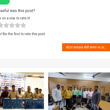
eful was this post?
k on a star to rate it!
! Be the first to rate this post.
मोटार सायकल चोरी करणा-या आरोपीस अटक करुन ४ गुन्हयांची उकल -नालासोपारा पोलीस ठाणे यांची कामगिरी .