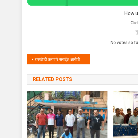
How us
Clic
No votes so far
Post navigation
घरफोडी करणारे सराईत आरोपी पेल्हार पोलिसांच्या तावडीत- १५ गुन्ह्यांची केली उकल .
RELATED POSTS