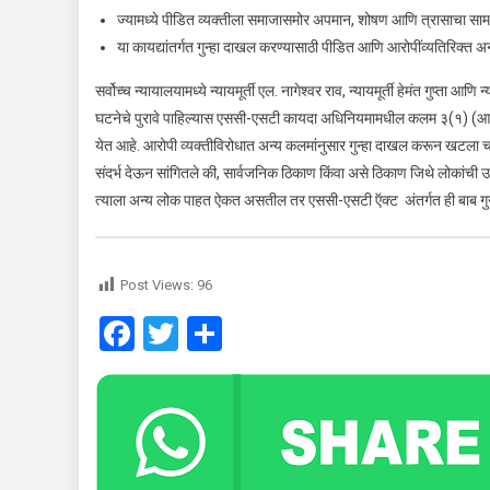
ज्यामध्ये पीडित व्यक्तीला समाजासमोर अपमान, शोषण आणि त्रासाचा सामना
या कायद्यांतर्गत गुन्हा दाखल करण्यासाठी पीडित आणि आरोपींव्यतिरिक्त अन
सर्वोच्च न्यायालयामध्ये न्यायमूर्ती एल. नागेश्वर राव, न्यायमूर्ती हेमंत गुप्ता आ
घटनेचे पुरावे पाहिल्यास एससी-एसटी कायदा अधिनियमामधील कलम ३(१) (आर) न
येत आहे. आरोपी व्यक्तीविरोधात अन्य कलमांनुसार गुन्हा दाखल करून खटला च
संदर्भ देऊन सांगितले की, सार्वजनिक ठिकाण किंवा असे ठिकाण जिथे लोकां
त्याला अन्य लोक पाहत ऐकत असतील तर एससी-एसटी ऍक्ट अंतर्गत ही बाब गुन्ह्य
Post Views:
96
Facebook
Twitter
Share