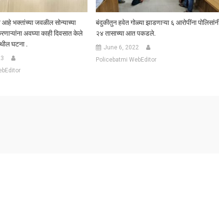
आहे भक्तांच्या जवळील सोन्याच्या
बंदुकीतुन हवेत गोळ्या झाडणाऱ्या ६ आरोपींना पोलिसांन
करणाऱ्यांना अवघ्या काही दिवसात केले
२४ तासाच्या आत पकडले.
येथील घटना .
June 6, 2022
23
Policebatmi WebEditor
ebEditor