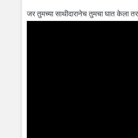
जर तुमच्या साथीदारानेच तुमचा घात केला त