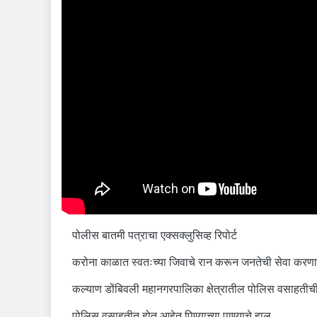
पोलीस बातमी पत्राचा एक्सक्लुसिव्ह रिपोर्ट
करोना काळात स्वतःच्या जिवाचे रान करून जनतेची सेवा करणारे
कल्याण डोंबिवली महानगरपालिका क्षेत्रातील पोलिस वसाहतीची
पोलिस वसाहतीत होत आहेत पिण्याच्या पाण्याचे हाल