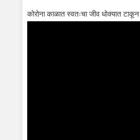
कोरोना काळात स्वतःचा जीव धोक्यात टाकून