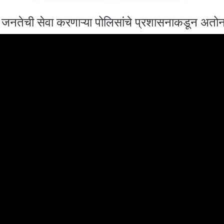
 जनतेची सेवा करणाऱ्या पोलिसांचे प्रशासनाकडून अत